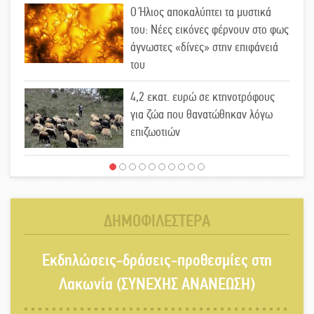
Ο Ήλιος αποκαλύπτει τα μυστικά
του: Νέες εικόνες φέρνουν στο φως
άγνωστες «δίνες» στην επιφάνειά
του
4,2 εκατ. ευρώ σε κτηνοτρόφους
για ζώα που θανατώθηκαν λόγω
επιζωοτιών
Η ψυχολογία της ανατροπής στο
ποδόσφαιρο
ΔΗΜΟΦΙΛΕΣΤΕΡΑ
Ένα «ταξίδι» τέχνης και χρωμάτων
Εκδηλώσεις-δράσεις-προθεσμίες στη
στη Νεάπολη
Λακωνία (ΣΥΝΕΧΗΣ ΑΝΑΝΕΩΣΗ)