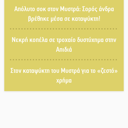
Τα Λαγκάδια κρατούν ζωντανή την
Απόλυτο σοκ στον Μυστρά: Σορός άνδρα
τέχνη της πέτρας
βρέθηκε μέσα σε καταψύκτη!
Στους ρυθμούς της Ελεωνόρας
Νεκρή κοπέλα σε τροχαίο δυστύχημα στην
Ζουγανέλη το Σαϊνοπούλειο
Απιδιά
Πλούσιο πολιτιστικό πρόγραμμα
δίνει «χρώμα» στον Αύγουστο του
Στον καταψύκτη του Μυστρά για το «ζεστό»
Λαχίου
χρήμα
Χασισοφυτεία στην Παλαιοπαναγιά
ξεσκέπασε η Αστυνομία
Μπαρόκ μελωδίες κάτω από την