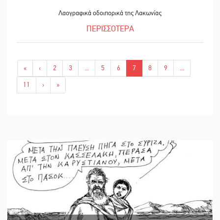
Λαογραφικά οδοιπορικά της Λακωνίας
ΠΕΡΙΣΣΟΤΕΡΑ
«
‹
2
3
...
5
6
7
8
9
...
11
›
»