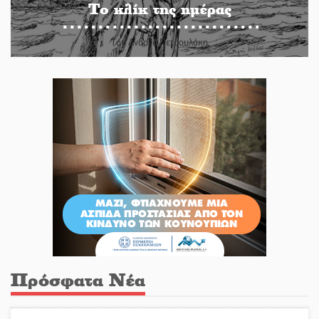
Το κλίκ της ημέρας
Του Ανδρέα Πετρουλάκη
Πρόσφατα Νέα