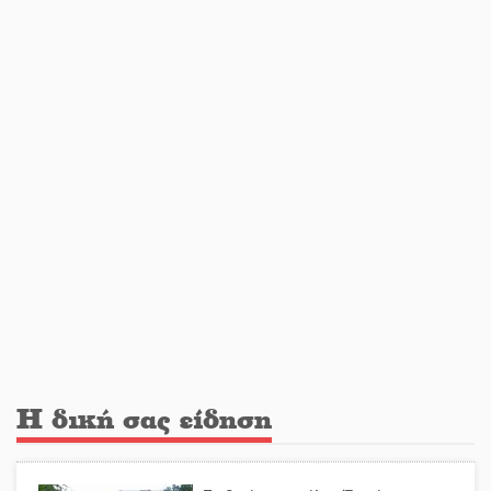
αυγουστιάτικη πανσέληνο της
Μονεμβασιάς
Διακοπή ρεύματος στο Έλος
Στο Γύθειο η Άντζελα Γκερέκου
Νταλίκα έπεσε σε γκρεμό στον
Κλαδά: Νεκρός ο 48χρονος οδηγός
Η δική σας είδηση
«Ανοιχτή Πόλη» απόψε η Σπάρτη
«ξεκλειδώνει» αγορά και