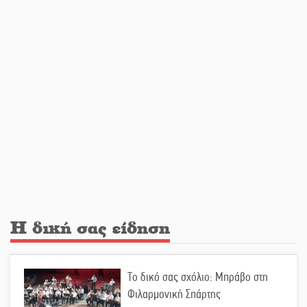
από την υποστελέχωση»
Φως σε μπαράζ διαρρήξεων στον Δ.
Ευρώτα
Υπερηφάνεια και αποθέωση! Δύο
μετάλλια για τη Λακωνία στους
Παιδικούς Αγώνες
Εντοπισμός και διάσωση
μεταναστών ανοιχτά του Ταίναρου
Η δική σας είδηση
Και ο Π. Νίκας δείχνει τον ΦοΔΣΑ
Το δικό σας σχόλιο: Μπράβο στη
για τα «σπιτάκια»
Φιλαρμονική Σπάρτης