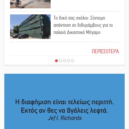
Εντολή διαγωνισμού για το παλαιό
Το δικό σας σχόλιο: Σύντομη
Πρωτοδικείο Σπάρτης
απάντηση σε διθυράμβους για το
παλαιό Δικαστικό Μέγαρο
Ασίστ στην εξωστρέφεια και την
Το δικό σας σχόλιο: Ιερή απόφαση
άθληση, καλάθι «νίκης» στα
ΠΕΡΙΣΣΟΤΕΡΑ
Ανώγεια
Στον Μανουσόπουλο τα ηνία των
Το δικό σας σχόλιο: Πώς να
Ακαδημιών του Λεωνίδα
εμπιστευθείς;
Γλυκόβρυσης
Προληπτικός έλεγχος μνήμης για
Ο εξωραϊσμός της Πλατείας Ν.
ηλικιωμένους στη Σκάλα
Κόσμου και ένας ελλοχεύων
κίνδυνος