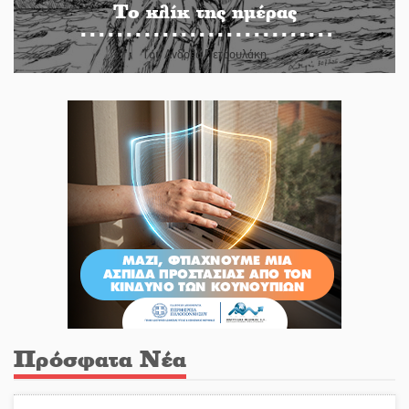
Το κλίκ της ημέρας
Του Ανδρέα Πετρουλάκη
Πρόσφατα Νέα