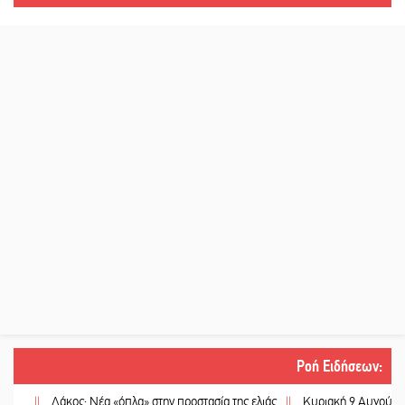
Ροή Ειδήσεων
:
||
Δάκος: Νέα «όπλα» στην προστασία της ελιάς
||
Κυριακή 9 Αυγούστου: Καλ