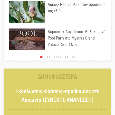
Δάκος: Νέα «όπλα» στην προστασία
της ελιάς
Κυριακή 9 Αυγούστου: Καλοκαιρινό
Pool Party στο Mystras Grand
Palace Resort & Spa
Στον καταψύκτη του Μυστρά για το
«ζεστό» χρήμα
ΔΗΜΟΦΙΛΕΣΤΕΡΑ
Ο καρχαρίας από την εποχή του
Εκδηλώσεις-δράσεις-προθεσμίες στη
Σαίξπηρ που αψηφά τον χρόνο
Λακωνία (ΣΥΝΕΧΗΣ ΑΝΑΝΕΩΣΗ)
Στη φάκα της Ασφάλειας Σπάρτης