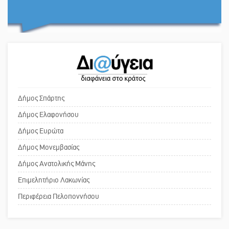
Στα «σπλάχνα» της ΑΑΔΕ οι
Το δικό σας σχόλιο: «Κύριε
αγροτικές ενισχύσεις
πρωθυπουργέ, ντροπή»
Εκδηλώσεις-δράσεις-προθεσμίες
Το δικό σας σχόλιο: Ανοιχτή
στη Λακωνία (ΣΥΝΕΧΗΣ ΑΝΑΝΕΩΣΗ)
επιστολή στον δήμαρχο Σπάρτης για
τη λειτουργία του ΚΑΠΗ
Δήμος Σπάρτης
Δήμος Ελαφονήσου
Νεκρή κοπέλα σε τροχαίο
Το δικό σας σχόλιο: Παράδειγμα
Δήμος Ευρώτα
δυστύχημα στην Απιδιά
κοινωνικής αναισθησίας
Δήμος Μονεμβασίας
Δήμος Ανατολικής Μάνης
Επιμελητήριο Λακωνίας
Πού βρίσκεται το ιστορικό κέντρο
της Σπάρτης;
Περιφέρεια Πελοποννήσου