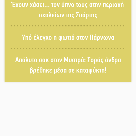
Έχουν χάσει... τον ύπνο τους στην περιοχή
μέλος της σπείρας των
«κουκουλοφόρων»
σχολείων της Σπάρτης
Δεν χαλαρώνει η επιφυλακή για
Υπό έλεγχο η φωτιά στον Πάρνωνα
φωτιές στη Λακωνία
Απόλυτο σοκ στον Μυστρά: Σορός άνδρα
Κατεβαίνει ο γενικός ρεύματος σε
βρέθηκε μέσα σε καταψύκτη!
Έλος και αρδευτικά 4 περιοχών του
Δ. Ευρώτα
Δημοσιεύτηκε η προκήρυξη του
διαγωνισμού για το παλαιό
Πρωτοδικείο Σπάρτης
Υπάλληλοι ΠΕ Λακωνίας: «Στο
κόκκινο το σύνολο των Υπηρεσιών