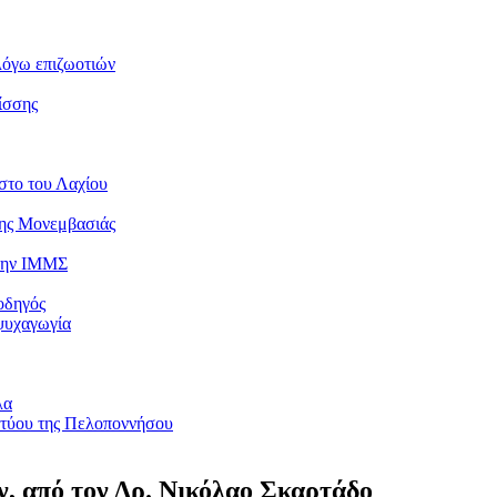
λόγω επιζωοτιών
ίσσης
στο του Λαχίου
της Μονεμβασιάς
 την ΙΜΜΣ
οδηγός
ψυχαγωγία
λα
κτύου της Πελοποννήσου
ών, από τον Δρ. Νικόλαο Σκαρτάδο