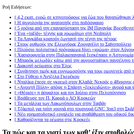
Ροή Ειδήσεων
:
||
4,2 εκατ. ευρώ σε κτηνοτρόφους για ζώα που θανατώθηκαν 
||
Η ψυχολογία της ανατροπής στο ποδόσφαιρο
||
5 χρόνια από την επανασύσταση της ΙΜ Παναγίας Βρεσθενιτ
||
Ένα «ταξίδι» τέχνης και χρωμάτων στη Νεάπολη
||
Τα Λαγκάδια κρατούν ζωντανή την τέχνη της πέτρας
||
Στους ρυθμούς της Ελεωνόρας Ζουγανέλη το Σαϊνοπούλειο
||
Πλούσιο πολιτιστικό πρόγραμμα δίνει «χρώμα» στον Αύγου
||
Χασισοφυτεία στην Παλαιοπαναγιά ξεσκέπασε η Αστυνομία
||
Μπαρόκ μελωδίες κάτω από την αυγουστιάτικη πανσέληνο 
||
Διακοπή ρεύματος στο Έλος
||
Συνάντηση τιμής και ευγνωμοσύνης για τους ομογενείς από
||
Στο Γύθειο η Άντζελα Γκερέκου
||
Νταλίκα έπεσε σε γκρεμό στον Κλαδά: Νεκρός ο 48χρονος 
||
«Ανοιχτή Πόλη» απόψε η Σπάρτη «ξεκλειδώνει» αγορά και 
||
«Θέρισε» η άσφαλτος και τον Ιούλιο στην Πελοπόννησο
||
Βράβευσε τον Π. Καρρά ο ΑΟ Κροκεών
||
Τα μετάλλια των Λακωνόπουλων στην Ταιβάν
||
Τζάμπολ για τρίτη χρονιά στο τουρνουά GNC 3on3 στη Σκά
||
Νέο χρηματοδοτικό εργαλείο για αναβάθμιση του οδικού δι
||
Καθαρίζονται τα ρέματα στις Κροκεές
Τα πώς και τα γιατί των καθ’ έξιν αποβολ