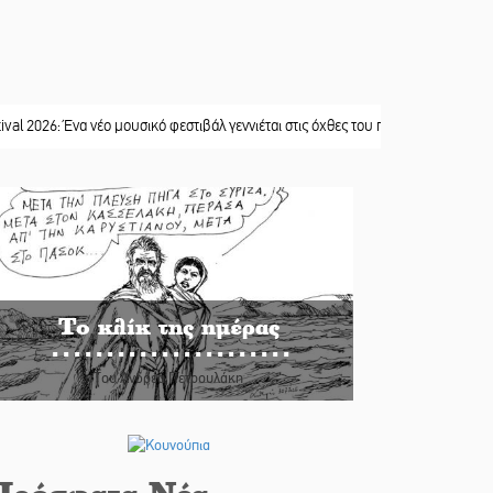
: Ένα νέο μουσικό φεστιβάλ γεννιέται στις όχθες του ποταμού στο Καστόρειο
||
Το κλίκ της ημέρας
Του Ανδρέα Πετρουλάκη
Πρόσφατα Νέα