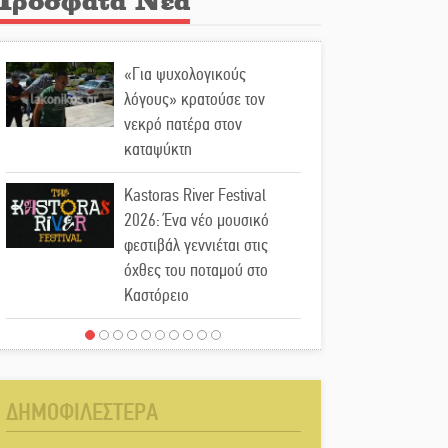
«Για ψυχολογικούς
λόγους» κρατούσε τον
νεκρό πατέρα στον
καταψύκτη
Kastoras River Festival
2026: Ένα νέο μουσικό
φεστιβάλ γεννιέται στις
όχθες του ποταμού στο
Καστόρειο
Τα ζάρια παίρνουν «φωτιά»
στην Άρνα: Στήνεται το 3ο
Τουρνουά Τάβλι
ΔΗΜΟΦΙΛΕΣΤΕΡΑ
Αυθεντικό γλέντι με «Γιορτή