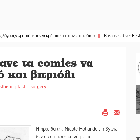
» κρατούσε τον νεκρό πατέρα στον καταψύκτη
||
Kastoras River Festival 2026
ανε τα comics να
 και βιτριόλι
Η ηρωίδα της Nicole Hollander, η Sylvia,
δεν είχε τίποτα κοινό με τις