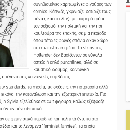
συνηθισμένες χαριτωμένες φιγούρες των
comics. Κάπνιζε, γκρίνιαζε, σατίριζε τους
πάντες και σχολίαζε με αιχμηρό τρόπο
τον σεξισμό, την πολιτική και την ποπ
κουλτούρα της εποχής, σε μια περίοδο
όπου τέτοιες φωνές σπάνια είχαν χώρο
στα mainstream μέσα. Τα strips της
Hollander δεν βασίζονταν σε εύκολα
αστεία ή απλά punchlines, αλλά σε
καυστικό χιούμορ, κοινωνική
 απέναντι στις κοινωνικές συμβάσεις.
ty standards, τα media, τις σχέσεις, την πατριαρχία αλλά
 εικόνα, την κατανάλωση και την εξωτερική επιτυχία. Για
0, η Sylvia εξελίχθηκε σε cult φιγούρα, καθώς εξέφραζε
τούνταν μόνο ιδιωτικά.
αν σε φεμινιστικά περιοδικά και πολιτικά έντυπα στο
έδια και τα λεγόμενα “feminist funnies”, τα οποία