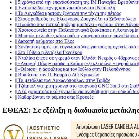
||
5 χρόνια από την επανασύσταση της ΙΜ Παναγίας Βρεσθενιτ
||
Ένα «ταξίδι» τέχνης και χρωμάτων στη Νεάπολη
||
Τα Λαγκάδια κρατούν ζωντανή την τέχνη της πέτρας
||
Στους ρυθμούς της Ελεωνόρας Ζουγανέλη το Σαϊνοπούλειο
||
Πλούσιο πολιτιστικό πρόγραμμα δίνει «χρώμα» στον Αύγου
||
Χασισοφυτεία στην Παλαιοπαναγιά ξεσκέπασε η Αστυνομία
||
Μπαρόκ μελωδίες κάτω από την αυγουστιάτικη πανσέληνο 
||
Διακοπή ρεύματος στο Έλος
||
Συνάντηση τιμής και ευγνωμοσύνης για τους ομογενείς από
||
Στο Γύθειο η Άντζελα Γκερέκου
||
Νταλίκα έπεσε σε γκρεμό στον Κλαδά: Νεκρός ο 48χρονος 
||
«Ανοιχτή Πόλη» απόψε η Σπάρτη «ξεκλειδώνει» αγορά και 
||
«Θέρισε» η άσφαλτος και τον Ιούλιο στην Πελοπόννησο
||
Βράβευσε τον Π. Καρρά ο ΑΟ Κροκεών
||
Τα μετάλλια των Λακωνόπουλων στην Ταιβάν
||
Τζάμπολ για τρίτη χρονιά στο τουρνουά GNC 3on3 στη Σκά
||
Νέο χρηματοδοτικό εργαλείο για αναβάθμιση του οδικού δι
||
Καθαρίζονται τα ρέματα στις Κροκεές
ΕΘΕΑΣ: Σε εξέλιξη η διαδικασία μετάκλησ