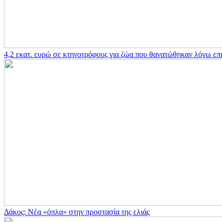
4,2 εκατ. ευρώ σε κτηνοτρόφους για ζώα που θανατώθηκαν λόγω επ
Δάκος: Νέα «όπλα» στην προστασία της ελιάς