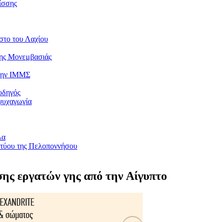
ίσσης
στο του Λαχίου
της Μονεμβασιάς
 την ΙΜΜΣ
οδηγός
ψυχαγωγία
λα
κτύου της Πελοποννήσου
ης εργατών γης από την Αίγυπτο