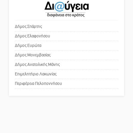
Ο εξωραϊσμός της Πλατείας Ν.
Κόσμου και ένας ελλοχεύων
κίνδυνος
Δήμος Σπάρτης
Δήμος Ελαφονήσου
Το δικό σας σχόλιο: «Κύριε
πρωθυπουργέ, ντροπή»
Δήμος Ευρώτα
Δήμος Μονεμβασίας
Δήμος Ανατολικής Μάνης
Το δικό σας σχόλιο: Ανοιχτή
επιστολή στον δήμαρχο Σπάρτης
Επιμελητήριο Λακωνίας
για τη λειτουργία του ΚΑΠΗ
Περιφέρεια Πελοποννήσου
Το δικό σας σχόλιο: Παράδειγμα
κοινωνικής αναισθησίας