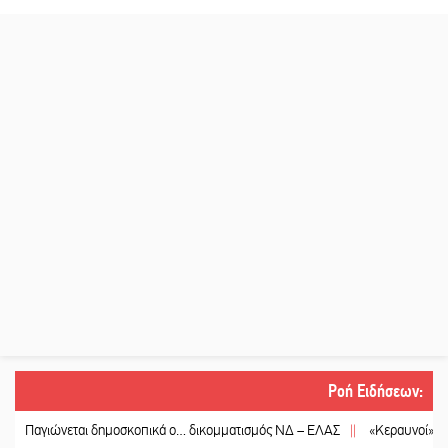
Ροή Ειδήσεων
:
ιώνεται δημοσκοπικά ο… δικομματισμός ΝΔ – ΕΛΑΣ
||
«Κεραυνοί» Μιχαλακάκ