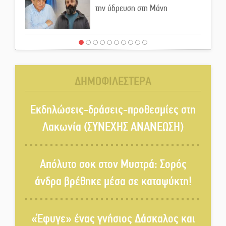
την ύδρευση στη Μάνη
Παρουσιάστηκε το βιβλίο
«Νεαπολίτικα καρετομωράκια»
στη Νεάπολη
ΔΗΜΟΦΙΛΕΣΤΕΡΑ
Στο κάδρο καταγγελιών Τατούλη
ο Σταύρος Αργειτάκος
Εκδηλώσεις-δράσεις-προθεσμίες στη
Λακωνία (ΣΥΝΕΧΗΣ ΑΝΑΝΕΩΣΗ)
Τα «Άνθη της Πέτρας» τίμησαν
τον Γ. Γιαξόγλου
Απόλυτο σοκ στον Μυστρά: Σορός
άνδρα βρέθηκε μέσα σε καταψύκτη!
Τίμησε τον Π. Καρρά ο ΑΟ
Κροκεών
«Έφυγε» ένας γνήσιος Δάσκαλος και