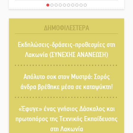
Έρχεται η 1η Γιορτή Μπύρας
στην Αγόριανη
ΔΗΜΟΦΙΛΕΣΤΕΡΑ
Παγιώνεται δημοσκοπικά ο…
δικομματισμός ΝΔ – ΕΛΑΣ
Εκδηλώσεις-δράσεις-προθεσμίες στη
Λακωνία (ΣΥΝΕΧΗΣ ΑΝΑΝΕΩΣΗ)
«Κεραυνοί» Μιχαλακάκου για
την ύδρευση στη Μάνη
Απόλυτο σοκ στον Μυστρά: Σορός
άνδρα βρέθηκε μέσα σε καταψύκτη!
Παρουσιάστηκε το βιβλίο
«Νεαπολίτικα καρετομωράκια»
«Έφυγε» ένας γνήσιος Δάσκαλος και
στη Νεάπολη
πρωτοπόρος της Τεχνικής Εκπαίδευσης
Στο κάδρο καταγγελιών Τατούλη
στη Λακωνία
ο Σταύρος Αργειτάκος