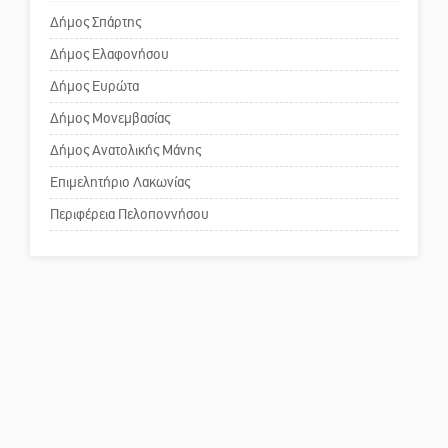
κίνδυνος
Δήμος Σπάρτης
Δήμος Ελαφονήσου
Το δικό σας σχόλιο: «Κύριε
πρωθυπουργέ, ντροπή»
Δήμος Ευρώτα
Δήμος Μονεμβασίας
Δήμος Ανατολικής Μάνης
Το δικό σας σχόλιο: Ανοιχτή
επιστολή στον δήμαρχο Σπάρτης
Επιμελητήριο Λακωνίας
για τη λειτουργία του ΚΑΠΗ
Περιφέρεια Πελοποννήσου
Το δικό σας σχόλιο: Παράδειγμα
κοινωνικής αναισθησίας