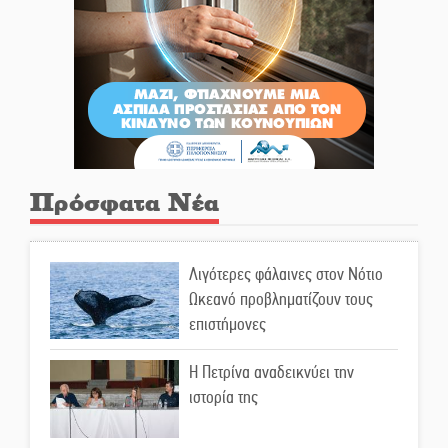
Πρόσφατα Νέα
Λιγότερες φάλαινες στον Νότιο
Ωκεανό προβληματίζουν τους
επιστήμονες
Η Πετρίνα αναδεικνύει την
ιστορία της