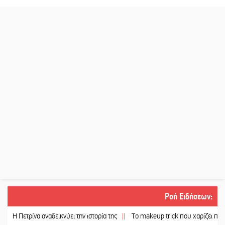
Ροή Ειδήσεων
:
ετρίνα αναδεικνύει την ιστορία της
||
Το makeup trick που χαρίζει πιο γεμάτα χ