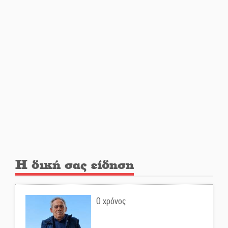
Σωτήρια επέμβαση για ναυτικό
ανοιχτά του Γυθείου
Αποστολή εξετελέσθη στην
Ταϊβάν: Στη βάση τους τα
παγκόσμια Σπαρτιατόπουλα
«Ρίζες και Ρεύματα» στο
Ξηροκάμπι με Ίκαρη και
Ζερβάκη
Αμετάβλητος στο «τριάρι» ο
Η δική σας είδηση
κίνδυνος φωτιάς σε όλη τη
Λακωνία
Ο χρόνος
Εβδομάδα Ομογενών:
Κερδισμένη ουσία ή