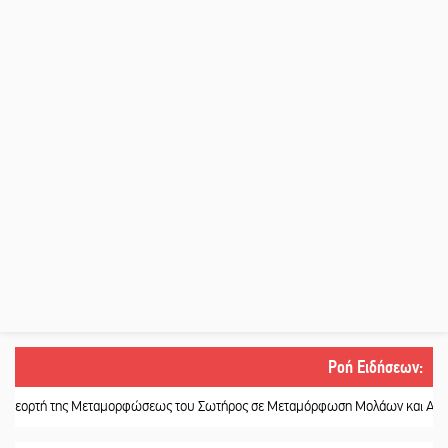
Ροή Ειδήσεων
:
της Μεταμορφώσεως του Σωτήρος σε Μεταμόρφωση Μολάων και Ανθοχώρι
||