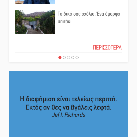
επικοινωνιακές εντυπώσεις;
Το δικό σας σχόλιο: Ένα όμορφο
Ελεύθερος ο 55χρονος για την
σπιτάκι
υπόθεση του Μυστρά
Το δικό σας σχόλιο: Μπράβο στη
ΠΕΡΙΣΣΟΤΕΡΑ
Εκδηλώσεις-δράσεις-
Φιλαρμονική Σπάρτης
προθεσμίες στη Λακωνία
(ΣΥΝΕΧΗΣ ΑΝΑΝΕΩΣΗ)
Το δικό σας σχόλιο: Σύντομη
Ποδοσφαιρικό αντάμωμα για
απάντηση σε διθυράμβους για το
τους Κοκκινοραχίτες
παλαιό Δικαστικό Μέγαρο
Το δικό σας σχόλιο: Ιερή
Μάχης συνέχεια των 310 για τη
απόφαση
Λαϊκή Σπάρτης
Το δικό σας σχόλιο: Πώς να