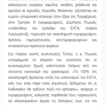
καλλιέργειες (κεράσια, καρύδια, αχλάδια, ροδάκινα) και
αμπέλια σε Αρκαδία, Κορινθία, Μεσσηνία- εξετάστηκε σε
ευρεία υπηρεσιακή σύσκεψη στην έδρα της Περιφέρειας,
στην Τρίπολη. Ο περιφερειάρχης, Δημήτρης Πτωχός,
υποδέχθηκε τον πρόεδρο του ΕΛΓΑ, Ανδρέα
Λυκουρέντζο, παρουσία του αναπληρωτή περιφερειάρχη,
Χρήστου Λαμπρόπουλου, αντιπεριφερειαρχών και
εκπροσώπων αγροτικών φορέων.
Στο πλαίσιο κοινής συνέντευξης Τύπου, ο κ. Πτωχός
υπογράμμισε τη σημασία του γεγονότος ότι οι
συγκεκριμένες ζημιές καλύπτονται πλήρως από τον
ισχύοντα κανονισμό του οργανισμού. «Το 100% της
καταστροφής βρίσκεται εντός του κανονισμού του ΕΛΓΑ,
κάτι που είναι πάρα πολύ σημαντικό, δεδομένου ότι οι
διαδικασίες θα τρέξουν πολύ πιο γρήγορα»», ανέφερε ο
περιφερειάρχης, καλώντας παράλληλα τους παραγωγούς
να ολοκληρώσουν άμεσα τις δηλώσεις τους για την