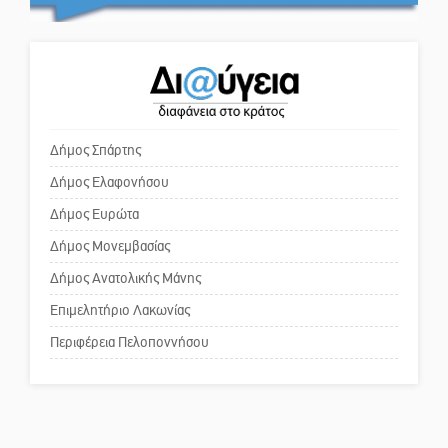
Στον τελικό του Πρωταθλήματος
εμπιστευθείς;
Ελλάδας Beach Soccer ο Π.
Μαρτσούκος
Ο εξωραϊσμός της Πλατείας Ν.
Η Έρη Ρίτσου σχολιάζει τα…
Κόσμου και ένας ελλοχεύων
τραγελαφικά των «κληρονόμων»
κίνδυνος
Δήμος Σπάρτης
Δήμος Ελαφονήσου
Το δικό σας σχόλιο: «Κύριε
πρωθυπουργέ, ντροπή»
Δήμος Ευρώτα
Δήμος Μονεμβασίας
Δήμος Ανατολικής Μάνης
Το δικό σας σχόλιο: Ανοιχτή
επιστολή στον δήμαρχο Σπάρτης
Επιμελητήριο Λακωνίας
για τη λειτουργία του ΚΑΠΗ
Περιφέρεια Πελοποννήσου
Το δικό σας σχόλιο: Παράδειγμα
κοινωνικής αναισθησίας