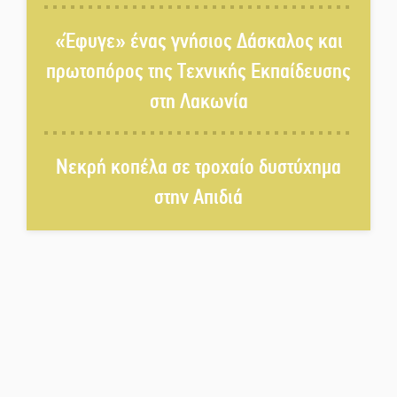
ανθρώπινο»
«Έφυγε» ένας γνήσιος Δάσκαλος και
Χωρίς «διακοπές» η ΕΛΑΣ:
πρωτοπόρος της Τεχνικής Εκπαίδευσης
Σάρωσε Πελοπόννησο και
στη Λακωνία
Λακωνία
«Έφυγε» ένας γνήσιος Δάσκαλος
Νεκρή κοπέλα σε τροχαίο δυστύχημα
και πρωτοπόρος της Τεχνικής
Εκπαίδευσης στη Λακωνία
στην Απιδιά
«Κλειστά» ανοιχτά προαύλια
στον Δ. Σπάρτης;
Δεκαπενταύγουστος στην
Πετρίνα: Αντάμωμα με μουσική,
χορό και παράδοση