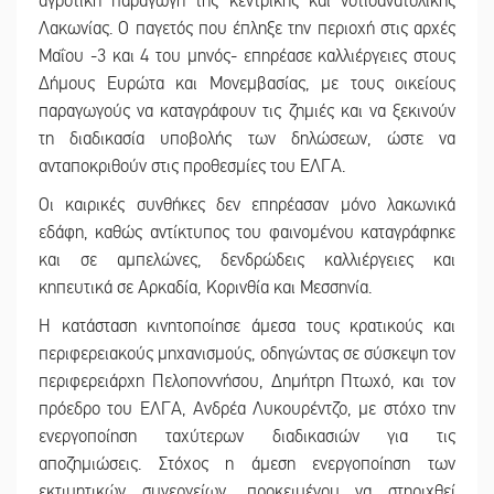
αγροτική παραγωγή της κεντρικής και νοτιοανατολικής
Λακωνίας. Ο παγετός που έπληξε την περιοχή στις αρχές
Μαΐου -3 και 4 του μηνός- επηρέασε καλλιέργειες στους
Δήμους Ευρώτα και Μονεμβασίας, με τους οικείους
παραγωγούς να καταγράφουν τις ζημιές και να ξεκινούν
τη διαδικασία υποβολής των δηλώσεων, ώστε να
ανταποκριθούν στις προθεσμίες του ΕΛΓΑ.
Οι καιρικές συνθήκες δεν επηρέασαν μόνο λακωνικά
εδάφη, καθώς αντίκτυπος του φαινομένου καταγράφηκε
και σε αμπελώνες, δενδρώδεις καλλιέργειες και
κηπευτικά σε Αρκαδία, Κορινθία και Μεσσηνία.
Η κατάσταση κινητοποίησε άμεσα τους κρατικούς και
περιφερειακούς μηχανισμούς, οδηγώντας σε σύσκεψη τον
περιφερειάρχη Πελοποννήσου, Δημήτρη Πτωχό, και τον
πρόεδρο του ΕΛΓΑ, Ανδρέα Λυκουρέντζο, με στόχο την
ενεργοποίηση ταχύτερων διαδικασιών για τις
αποζημιώσεις. Στόχος η άμεση ενεργοποίηση των
εκτιμητικών συνεργείων, προκειμένου να στηριχθεί