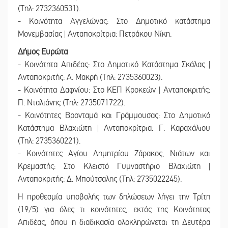
(Τηλ: 2732360531).
- Κοινότητα Αγγελώνας: Στο Δημοτικό κατάστημα
Μονεμβασίας | Ανταποκρίτρια: Πετράκου Νίκη.
Δήμος Ευρώτα
- Κοινότητα Απιδέας: Στο Δημοτικό Κατάστημα Σκάλας |
Ανταποκριτής: Α. Μακρή (Τηλ: 2735360023).
- Κοινότητα Δαφνίου: Στο ΚΕΠ Κροκεών | Ανταποκριτής:
Π. Νταλιάνης (Τηλ: 2735071722).
- Κοινότητες Βρονταμά και Γράμμουσας: Στο Δημοτικό
Κατάστημα Βλαχιώτη | Ανταποκρίτρια: Γ. Καραχάλιου
(Τηλ: 2735360221).
- Κοινότητες Αγίου Δημητρίου Ζάρακος, Νιάτων και
Κρεμαστής: Στο Κλειστό Γυμναστήριο Βλαχιώτη |
Ανταποκριτής: Δ. Μπούτσαλης (Τηλ: 2735022245).
Η προθεσμία υποβολής των δηλώσεων λήγει την Τρίτη
(19/5) για όλες τι κοινότητες, εκτός της Κοινότητας
Απιδέας, όπου η διαδικασία ολοκληρώνεται τη Δευτέρα