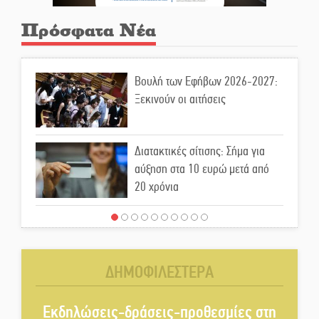
Πρόσφατα Νέα
Βουλή των Εφήβων 2026-2027:
Ξεκινούν οι αιτήσεις
Διατακτικές σίτισης: Σήμα για
αύξηση στα 10 ευρώ μετά από
20 χρόνια
«Για ψυχολογικούς λόγους»
κρατούσε τον νεκρό πατέρα στον
καταψύκτη
ΔΗΜΟΦΙΛΕΣΤΕΡΑ
Kastoras River Festival 2026:
Ένα νέο μουσικό φεστιβάλ
Εκδηλώσεις-δράσεις-προθεσμίες στη