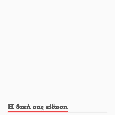
Η Σοχά ετοιμάζεται για ένα
δυναμικό καλοκαιρινό party
Διακοπή μαθημάτων στο
Ματάλειο Κολυμβητήριο την
εβδομάδα του
Δεκαπενταύγουστου
Από Λιβύη είχαν ξεκινήσει οι
μετανάστες που
περισυνελέγησαν στο Ταίναρο
Διακοπή ρεύματος στην Πελλάνα
Η δική σας είδηση
Λακε-Δαιμονικά: Το κυπαρίσσι