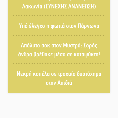
γεννιέται στις όχθες του ποταμού
Λακωνία (ΣΥΝΕΧΗΣ ΑΝΑΝΕΩΣΗ)
στο Καστόρειο
Τα ζάρια παίρνουν «φωτιά» στην
Υπό έλεγχο η φωτιά στον Πάρνωνα
Άρνα: Στήνεται το 3ο Τουρνουά
Τάβλι
Απόλυτο σοκ στον Μυστρά: Σορός
Αυθεντικό γλέντι με «Γιορτή
άνδρα βρέθηκε μέσα σε καταψύκτη!
Βραστού» στη Σοχά
Νεκρή κοπέλα σε τροχαίο δυστύχημα
Το τελεφερίκ της Μονεμβασιάς
στο τραπέζι του δημόσιου
στην Απιδιά
διαλόγου
Πολιτισμός και παράδοση δίνουν
ραντεβού στην Αγόριανη