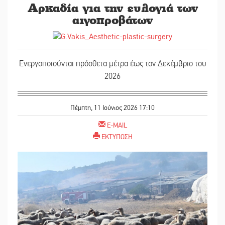
Αρκαδία για την ευλογιά των
||
«Κλειστά»
αιγοπροβάτων
||
Δεκαπεντα
||
Σωτήρια ε
Ενεργοποιούνται πρόσθετα μέτρα έως τον Δεκέμβριο του
2026
||
Αποστολή 
||
«Ρίζες κα
Πέμπτη, 11 Ιούνιος 2026 17:10
||
Αμετάβλητ
E-MAIL
||
Εβδομάδα 
ΕΚΤΥΠΩΣΗ
||
Ελεύθερος
||
Εκδηλώσε
||
Γιόρτασε 
||
Ποδοσφαιρ