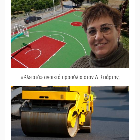
«Κλειστά» ανοιχτά προαύλια στον Δ. Σπάρτης;