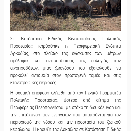
||
Μάχης συν
||
Στον τελι
||
Η Έρη Ρίτ
Σε Κατάσταση Ειδικής Κινητοποίησης Πολιτικής
||
4,2 εκατ.
Προστασίας κηρύχθηκε η Περιφερειακή Ενότητα
Αρκαδίας, στο πλαίσιο της ενίσχυσης των μέτρων
||
Η ψυχολογ
πρόληψης και αντιμετώπισης της ευλογιάς των
||
5 χρόνια 
αιγοπροβάτων, μιας ζωονόσου που εξακολουθεί να
προκαλεί ανησυχία στον πρωτογενή τομέα και στις
κτηνοτροφικές περιοχές.
Η σχετική απόφαση ελήφθη από τον Γενικό Γραμματέα
Πολιτικής Προστασίας, ύστερα από αίτημα της
Περιφέρειας Πελοποννήσου, με στόχο τη διευκόλυνση και
την επιτάχυνση των ενεργειών που απαιτούνται για τον
περιορισμό της νόσου και την προστασία του ζωικού
κεφαλαίου. Η κήρυξη της Αρκαδίας σε Κατάσταση Ειδικής