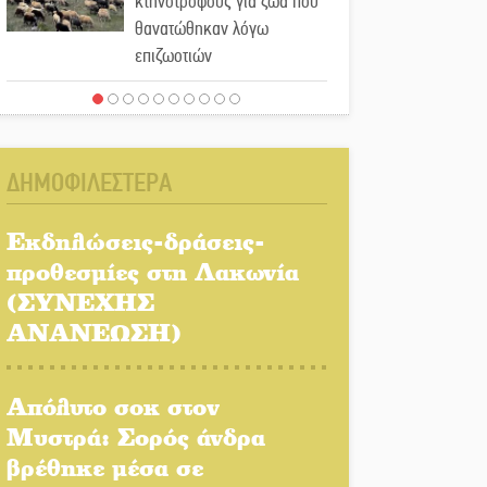
κτηνοτρόφους για ζώα που
θανατώθηκαν λόγω
επιζωοτιών
Η ψυχολογία της ανατροπής
στο ποδόσφαιρο
ΔΗΜΟΦΙΛΕΣΤΕΡΑ
Ένα «ταξίδι» τέχνης και
χρωμάτων στη Νεάπολη
Εκδηλώσεις-δράσεις-
προθεσμίες στη Λακωνία
Τα Λαγκάδια κρατούν
(ΣΥΝΕΧΗΣ
ζωντανή την τέχνη της
ΑΝΑΝΕΩΣΗ)
πέτρας
Στους ρυθμούς της
Απόλυτο σοκ στον
Ελεωνόρας Ζουγανέλη το
Μυστρά: Σορός άνδρα
Σαϊνοπούλειο
βρέθηκε μέσα σε