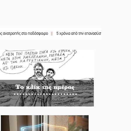
ής στο ποδόσφαιρο
||
5 χρόνια από την επανασύσταση της ΙΜ Παναγίας Βρεσθε
Το κλίκ της ημέρας
Του Ανδρέα Πετρουλάκη