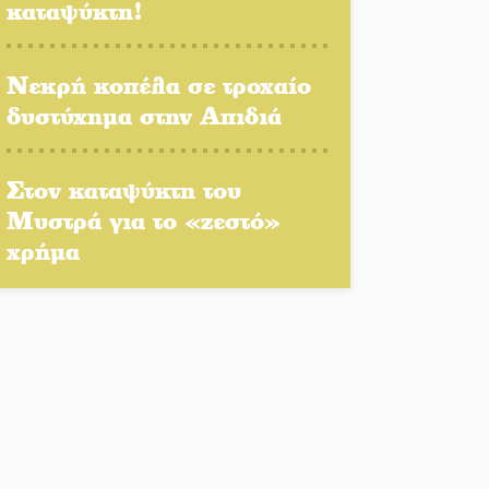
καταψύκτη!
Πλούσιο πολιτιστικό
πρόγραμμα δίνει «χρώμα»
στον Αύγουστο του Λαχίου
Νεκρή κοπέλα σε τροχαίο
δυστύχημα στην Απιδιά
Χασισοφυτεία στην
Παλαιοπαναγιά ξεσκέπασε η
Αστυνομία
Στον καταψύκτη του
Μυστρά για το «ζεστό»
Μπαρόκ μελωδίες κάτω
χρήμα
από την αυγουστιάτικη
πανσέληνο της
Μονεμβασιάς
Διακοπή ρεύματος στο Έλος
Στο Γύθειο η Άντζελα
Γκερέκου