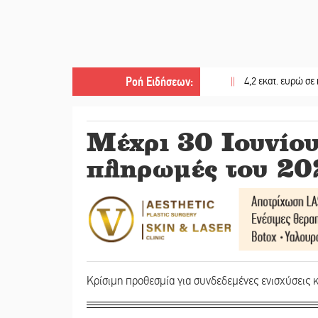
Ροή Ειδήσεων
:
||
4,2 εκατ. ευρώ σε κτηνοτρό
Μέχρι 30 Ιουνίου
πληρωμές του 20
Κρίσιμη προθεσμία για συνδεδεμένες ενισχύσεις 