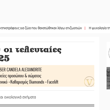
φους για ζώα που θανατώθηκαν λόγω επιζωοτιών
||
Η ψυχολογία της ανατροπ
 οι τελευταίες
25
και οικολογικά σχήματα