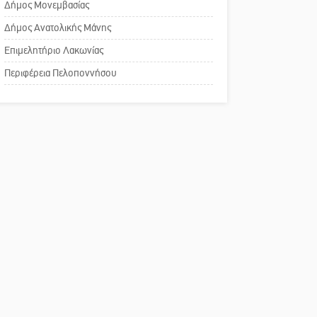
Δήμος Μονεμβασίας
Σπάρτης για τη λειτουργία
του ΚΑΠΗ
Δήμος Ανατολικής Μάνης
Επιμελητήριο Λακωνίας
Το δικό σας σχόλιο:
Περιφέρεια Πελοποννήσου
Παράδειγμα κοινωνικής
αναισθησίας
Πού βρίσκεται το ιστορικό
κέντρο της Σπάρτης;