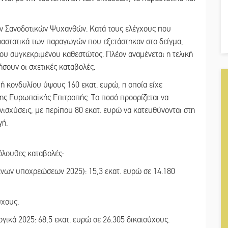
ων Σανοδοτικών Ψυχανθών. Κατά τους ελέγχους που
αστατικά των παραγωγών που εξετάστηκαν στο δείγμα,
ου συγκεκριμένου καθεστώτος. Πλέον αναμένεται η τελική
σουν οι σχετικές καταβολές.
μή κονδυλίου ύψους 160 εκατ. ευρώ, η οποία είχε
της Ευρωπαϊκής Επιτροπής. Το ποσό προορίζεται να
νισχύσεις, με περίπου 80 εκατ. ευρώ να κατευθύνονται στη
γή.
κόλουθες καταβολές:
ένων υποχρεώσεων 2025): 15,3 εκατ. ευρώ σε 14.180
ύχους.
γικά 2025: 68,5 εκατ. ευρώ σε 26.305 δικαιούχους.