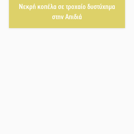
Νεκρή κοπέλα σε τροχαίο δυστύχημα
Το τελεφερίκ της Μονεμβασιάς
στο τραπέζι του δημόσιου
στην Απιδιά
διαλόγου
Πολιτισμός και παράδοση δίνουν
ραντεβού στην Αγόριανη
Η Σοχά ετοιμάζεται για ένα
δυναμικό καλοκαιρινό party
Διακοπή μαθημάτων στο
Ματάλειο Κολυμβητήριο την
εβδομάδα του
Δεκαπενταύγουστου
Από Λιβύη είχαν ξεκινήσει οι