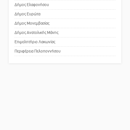
το Πυροφυλάκιο στις Αιγιές
Δήμος Ελαφονήσου
Το δικό σας σχόλιο: Παράδειγμα
κοινωνικής αναισθησίας
Δήμος Ευρώτα
Δήμος Μονεμβασίας
Δήμος Ανατολικής Μάνης
Πού βρίσκεται το ιστορικό
κέντρο της Σπάρτης;
Επιμελητήριο Λακωνίας
Περιφέρεια Πελοποννήσου
Το δικό σας σχόλιο: Ρύποι