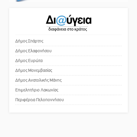
Κόσμου και ένας ελλοχεύων
κίνδυνος
Ένα «ταξίδι» τέχνης και
χρωμάτων στη Νεάπολη
Το δικό σας σχόλιο: «Κύριε
πρωθυπουργέ, ντροπή»
Δήμος Σπάρτης
Δήμος Ελαφονήσου
Το δικό σας σχόλιο: Ανοιχτή
επιστολή στον δήμαρχο Σπάρτης
Δήμος Ευρώτα
για τη λειτουργία του ΚΑΠΗ
Δήμος Μονεμβασίας
Δήμος Ανατολικής Μάνης
Το δικό σας σχόλιο: Παράδειγμα
κοινωνικής αναισθησίας
Επιμελητήριο Λακωνίας
Περιφέρεια Πελοποννήσου
Πού βρίσκεται το ιστορικό
κέντρο της Σπάρτης;