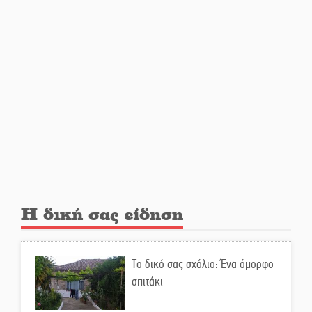
Ελεύθερος ο 55χρονος για την
υπόθεση του Μυστρά
Εκδηλώσεις-δράσεις-
προθεσμίες στη Λακωνία
(ΣΥΝΕΧΗΣ ΑΝΑΝΕΩΣΗ)
Ποδοσφαιρικό αντάμωμα για
τους Κοκκινοραχίτες
Η δική σας είδηση
Μάχης συνέχεια των 310 για τη
Λαϊκή Σπάρτης
Το δικό σας σχόλιο: Ένα όμορφο
σπιτάκι
Στον τελικό του Πρωταθλήματος
Ελλάδας Beach Soccer ο Π.