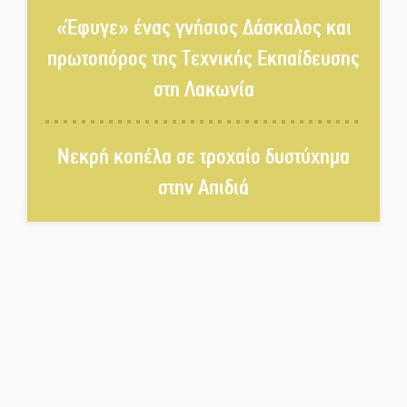
ανοιχτά του Γυθείου
«Έφυγε» ένας γνήσιος Δάσκαλος και
πρωτοπόρος της Τεχνικής Εκπαίδευσης
Αποστολή εξετελέσθη στην
στη Λακωνία
Ταϊβάν: Στη βάση τους τα
παγκόσμια Σπαρτιατόπουλα
Νεκρή κοπέλα σε τροχαίο δυστύχημα
«Ρίζες και Ρεύματα» στο
στην Απιδιά
Ξηροκάμπι με Ίκαρη και
Ζερβάκη
Αμετάβλητος στο «τριάρι» ο
κίνδυνος φωτιάς σε όλη τη
Λακωνία
Εβδομάδα Ομογενών:
Κερδισμένη ουσία ή
επικοινωνιακές εντυπώσεις;