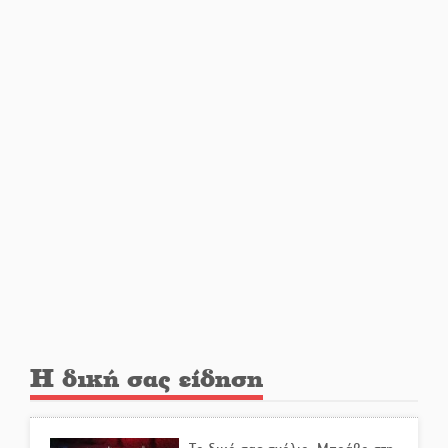
φωτιές στη Λακωνία
Κατεβαίνει ο γενικός ρεύματος
σε Έλος και αρδευτικά 4
περιοχών του Δ. Ευρώτα
Δημοσιεύτηκε η προκήρυξη του
διαγωνισμού για το παλαιό
Πρωτοδικείο Σπάρτης
Υπάλληλοι ΠΕ Λακωνίας: «Στο
κόκκινο το σύνολο των
Υπηρεσιών από την
υποστελέχωση»
Η δική σας είδηση
Φως σε μπαράζ διαρρήξεων
στον Δ. Ευρώτα