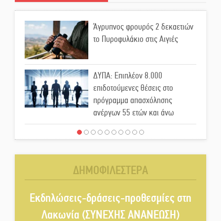
Άγρυπνος φρουρός 2 δεκαετιών
το Πυροφυλάκιο στις Αιγιές
ΔΥΠΑ: Επιπλέον 8.000
επιδοτούμενες θέσεις στο
πρόγραμμα απασχόλησης
ανέργων 55 ετών και άνω
Μισθός: Το στοίχημα των 1.500
ευρώ
ΔΗΜΟΦΙΛΕΣΤΕΡΑ
Δάκος: Νέα «όπλα» στην
προστασία της ελιάς
Εκδηλώσεις-δράσεις-προθεσμίες στη
Λακωνία (ΣΥΝΕΧΗΣ ΑΝΑΝΕΩΣΗ)