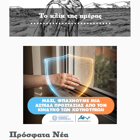
Το κλίκ της ημέρας
Του Ανδρέα Πετρουλάκη
Πρόσφατα Νέα