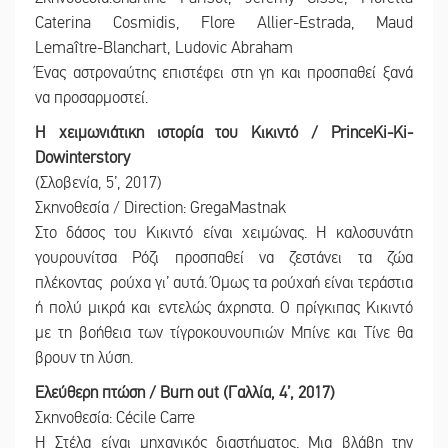
Caterina Cosmidis, Flore Allier-Estrada, Maud
Lemaître-Blanchart, Ludovic Abraham
Ένας αστροναύτης επιστέφει στη γη και προσπαθεί ξανά
να προσαρμοστεί.
Η χειμωνιάτικη ιστορία του Κικιντό / PrinceKi-Ki-
Dowinterstory
(Σλοβενία, 5’, 2017)
Σκηνοθεσία / Direction: GregaMastnak
Στο δάσος του Κικιντό είναι χειμώνας. Η καλοσυνάτη
γουρουνίτσα Ρόζι προσπαθεί να ζεστάνει τα ζώα
πλέκοντας ρούχα γι’ αυτά. Όμως τα ρούχαή είναι τεράστια
ή πολύ μικρά και εντελώς άχρηστα. Ο πρίγκιπας Κικιντό
με τη βοήθεια των τίγροκουνουπιών Μπίνε και Τίνε θα
βρουν τη λύση.
Ελεύθερη πτώση / Burn out (Γαλλία, 4’, 2017)
Σκηνοθεσία: Cécile Carre
Η Στέλα είναι μηχανικός διαστήματος. Μια βλάβη την