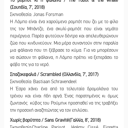
Το ρομπότ κι η φάλαινα / The robot & the whale
(Σουηδία, 7’, 2018)
Σκηνοθεσία: Jonas Forsman
Η Λόμπο είναι ένα χαρούμενο ρομπότ που ζει με το φίλο
της τον Μπάντζο, ένα σκυλί-ρομπότ που είναι γεμάτο
περιέργεια. Παρέα φυτεύουν δέντρα και απελευθερώνουν
ζώα που κινδυνεύουν. Μια μέρα συναντούν στην παραλία
μια φάλαινα που τη ξέβρασε το κύμα. Για να μπορέσουν
να σώσουν τη φάλαινα, η Λόμπο πρέπει να ξεπεράσει το
φόβο της για το νερό.
Σπαζοκεφαλιά / Scrambled (Ολλανδία, 7’, 2017)
Σκηνοθεσία: Bastiaan Schravendeel
Η Έσρα χάνει ένα από τα τελευταία δρομολόγια του
τρένου και είναι ήδη αργά. Ένας παρατημένος κι όμως
ζωντανός κύβος του Ρούμπικ προσπαθεί να της τραβήξει
την προσοχή αναζητώντας να τον επιλύσει.
Χωρίς βαρύτητα / Sans Gravité(Γαλλία, 8’, 2018)
Σκηνοθεσία:Charline Parisot, Jérémy Cissé, Fioretta