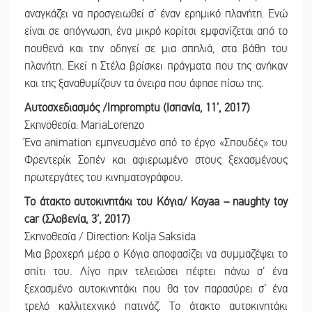
αναγκάζει να προσγειωθεί σ’ έναν ερημικό πλανήτη. Ενώ
είναι σε απόγνωση, ένα μικρό κορίτσι εμφανίζεται από το
πουθενά και την οδηγεί σε μια σπηλιά, στα βάθη του
πλανήτη. Εκεί η Στέλα βρίσκει πράγματα που της ανήκαν
και της ξαναθυμίζουν τα όνειρα που άφησε πίσω της.
Αυτοσχεδιασμός /Impromptu (Ισπανία, 11’, 2017)
Σκηνοθεσία: MariaLorenzo
Ένα animation εμπνευσμένο από το έργο «Σπουδές» του
Φρεντερίκ Σοπέν και αφιερωμένο στους ξεχασμένους
πρωτεργάτες του κινηματογράφου.
Το άτακτο αυτοκινητάκι του Κόγια/ Κoyaa – naughty toy
car (Σλοβενία, 3’, 2017)
Σκηνοθεσία / Direction: Kolja Saksida
Μια βροχερή μέρα ο Κόγια αποφασίζει να συμμαζέψει το
σπίτι του. Λίγο πριν τελειώσει πέφτει πάνω σ’ ένα
ξεχασμένο αυτοκινητάκι που θα τον παρασύρει σ’ ένα
τρελό καλλιτεχνικό πατινάζ. Το άτακτο αυτοκινητάκι