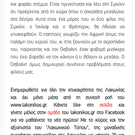
και φοράει στέμμα. Είναι πριγκίπισσα και λέει στη Σιρκλίν
ότι προέρχεται από τη χώρα όπου η σοκολάτα μεγαλώνει
στα δέντρα. Αυτό είναι ένα μέρος που οι δύο φίλοι της
Σιρκλίν, ο Ίγκλοφ και ο Φρέντερικ, θα ήθελαν να
επισκεφθούν. Ο παππούς γνωρίζει την Αφρική όπως την
παλάμη του χεριού του, κι έτσι ξεκινούν με το αεροπλάνο
του, παίρνοντας και τον Όσβαλντ: έναν φοβερό ρινόκερο
που έχει βαρεθεί να τον κάνουν ό,τι θέλουν οι μεγάλοι. Ο
Όσβαλντ όμως δημιουργεί συνέχεια προβλήματα στους
φίλους μας.
Ενημερωθείτε για όλη την επικαιρότητα της Λακωνίας
και
όχι μόνο μέσα από τη συνεχή ροή του
www.lakonikos.gr. Κάνετε like στη
σελίδα
και
γίνετε
μέλος στην
ομάδα
του lakonikos.gr στο Facebook
για να μαθαίνετε τα νέα πρώτοι! Με το κύρος και την
αξιοπιστία του "Λακωνικού Τύπου", της μοναδικής