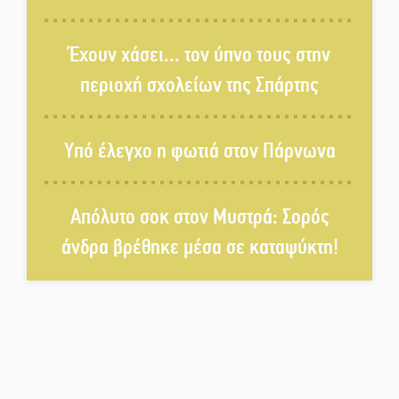
Κυριακή 9 Αυγούστου:
Καλοκαιρινό Pool Party στο
Έχουν χάσει... τον ύπνο τους στην
Mystras Grand Palace Resort &
περιοχή σχολείων της Σπάρτης
Spa
Στον καταψύκτη του Μυστρά για
Υπό έλεγχο η φωτιά στον Πάρνωνα
το «ζεστό» χρήμα
Απόλυτο σοκ στον Μυστρά: Σορός
Ο καρχαρίας από την εποχή του
Σαίξπηρ που αψηφά τον χρόνο
άνδρα βρέθηκε μέσα σε καταψύκτη!
Στη φάκα της Ασφάλειας Σπάρτης
μέλος της σπείρας των
«κουκουλοφόρων»
Δεν χαλαρώνει η επιφυλακή για