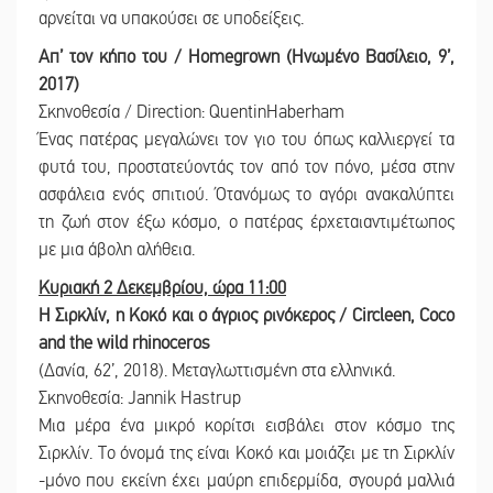
αρνείται να υπακούσει σε υποδείξεις.
Απ’ τον κήπο του / Homegrown (Ηνωμένο Βασίλειο, 9’,
2017)
Σκηνοθεσία / Direction: QuentinHaberham
Ένας πατέρας μεγαλώνει τον γιο του όπως καλλιεργεί τα
φυτά του, προστατεύοντάς τον από τον πόνο, μέσα στην
ασφάλεια ενός σπιτιού. Ότανόμως το αγόρι ανακαλύπτει
τη ζωή στον έξω κόσμο, ο πατέρας έρχεταιαντιμέτωπος
με μια άβολη αλήθεια.
Κυριακή 2 Δεκεμβρίου, ώρα 11:00
Η Σιρκλίν, η Κοκό και ο άγριος ρινόκερος / Circleen, Coco
and the wild rhinoceros
(Δανία, 62’, 2018). Μεταγλωττισμένη στα ελληνικά.
Σκηνοθεσία: Jannik Hastrup
Μια μέρα ένα μικρό κορίτσι εισβάλει στον κόσμο της
Σιρκλίν. Το όνομά της είναι Κοκό και μοιάζει με τη Σιρκλίν
-μόνο που εκείνη έχει μαύρη επιδερμίδα, σγουρά μαλλιά