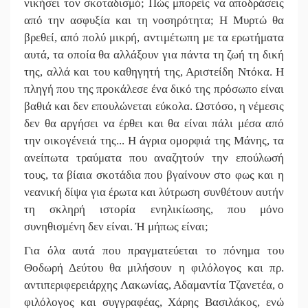
νικήσει τον σκοταδισμό; Πώς μπορείς να αποδράσεις
από την ασφυξία και τη νοσηρότητα; Η Μυρτώ θα
βρεθεί, από πολύ μικρή, αντιμέτωπη με τα ερωτήματα
αυτά, τα οποία θα αλλάξουν για πάντα τη ζωή τη δική
της, αλλά και του καθηγητή της, Αριστείδη Ντόκα. Η
πληγή που της προκάλεσε ένα δικό της πρόσωπο είναι
βαθιά και δεν επουλώνεται εύκολα. Ωστόσο, η νέμεσις
δεν θα αργήσει να έρθει και θα είναι πάλι μέσα από
την οικογένειά της... Η άγρια ομορφιά της Μάνης, τα
ανείπωτα τραύματα που αναζητούν την επούλωσή
τους, τα βίαια σκοτάδια που βγαίνουν στο φως και η
νεανική δίψα για έρωτα και λύτρωση συνθέτουν αυτήν
τη σκληρή ιστορία ενηλικίωσης, που μόνο
συνηθισμένη δεν είναι. Ή μήπως είναι;
Για όλα αυτά που πραγματεύεται το πόνημα του
Θοδωρή Δεύτου θα μιλήσουν η φιλόλογος και πρ.
αντιπεριφερειάρχης Λακωνίας, Αδαμαντία Τζανετέα, ο
φιλόλογος και συγγραφέας, Χάρης Βασιλάκος, ενώ