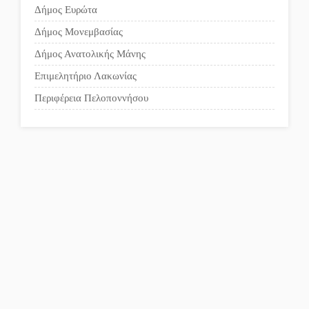
Το δικό σας σχόλιο: Ανοιχτή
Δήμος Ευρώτα
επιστολή στον δήμαρχο
Δήμος Μονεμβασίας
Σπάρτης για τη λειτουργία
Δήμος Ανατολικής Μάνης
του ΚΑΠΗ
Επιμελητήριο Λακωνίας
Περιφέρεια Πελοποννήσου
Το δικό σας σχόλιο:
Παράδειγμα κοινωνικής
αναισθησίας
Πού βρίσκεται το ιστορικό
κέντρο της Σπάρτης;