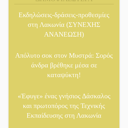
«Κλειστά» ανοιχτά
Εκδηλώσεις-δράσεις-προθεσμίες
προαύλια στον Δ. Σπάρτης;
στη Λακωνία (ΣΥΝΕΧΗΣ
ΑΝΑΝΕΩΣΗ)
Δεκαπενταύγουστος στην
Πετρίνα: Αντάμωμα με
μουσική, χορό και
Απόλυτο σοκ στον Μυστρά: Σορός
παράδοση
άνδρα βρέθηκε μέσα σε
καταψύκτη!
Σωτήρια επέμβαση για
ναυτικό ανοιχτά του
Γυθείου
«Έφυγε» ένας γνήσιος Δάσκαλος
Αποστολή εξετελέσθη στην
και πρωτοπόρος της Τεχνικής
Ταϊβάν: Στη βάση τους τα
Εκπαίδευσης στη Λακωνία
παγκόσμια Σπαρτιατόπουλα