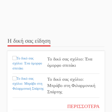
προθεσμίες στη Λακωνία
(ΣΥΝΕΧΗΣ ΑΝΑΝΕΩΣΗ)
Ποδοσφαιρικό αντάμωμα
για τους Κοκκινοραχίτες
Η δική σας είδηση
Μάχης συνέχεια των 310
για τη Λαϊκή Σπάρτης
Το δικό σας σχόλιο: Ένα
όμορφο σπιτάκι
Στον τελικό του
Πρωταθλήματος Ελλάδας
Το δικό σας σχόλιο:
Beach Soccer ο Π.
Μπράβο στη Φιλαρμονική
Μαρτσούκος
Σπάρτης
Η Έρη Ρίτσου σχολιάζει
Το δικό σας σχόλιο:
τα… τραγελαφικά των
ΠΕΡΙΣΣΟΤΕΡΑ
Σύντομη απάντηση σε
«κληρονόμων»