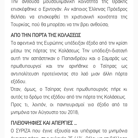
Την ανθούσα μουσουλμανική κοινότητα της Θράκης
επισκέφθηκε ο Ερντογάν. Αν κάποιος Έλληνας Πρόεδρος
θελήσει να επισκεφθεί τη χριστιανική κοινότητα της
Τουρκίας, πού θα μπορέσει να την βρει ανθούσα;
ΑΠΟ ΤΗΝ ΠΟΡΤΑ ΤΗΣ ΚΟΛΑΣΕΩΣ
Τα αφεντικά της Ευρώπης υπέδειξαν έξοδο από την κρίση
μέσω της πόρτας της Κολάσεως. Την υπόδειξη-διαταγή
αυτή την ασπάστηκαν ο Παπανδρέου και ο Σαμαράς ως
πρωθυπουργοί και την αρνήθηκε ο Τσίπρας ως
αντιπολίτευση προτείνοντας στο λαό μιαν άλλη πόρτα
εξόδου.
Όταν, όμως, ο Τσίπρας έγινε πρωθυπουργός πήρε κι
αυτός το δρόμο της εξόδου από την πόρτα της Κολάσεως.
Προς τι, λοιπόν, οι πανηγυρισμοί για έξοδο από τα
μνημόνια τον Αύγουστο του 2018;
ΠΛΕΙΟΨΗΦΙΕΣ ΚΑΙ ΑΠΕΡΓΙΕΣ ...
Ο ΣΥΡΙΖΑ που έγινε εξουσία και υπέγραψε τα μνημόνια