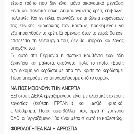
τέτοιο τρόπο που δεν είναι μόνο οικονομικό μέγεθος.
Είναι και πολιτικό όπλο. Δημιουργώντας χρέη, επιβάλλει
πολιτικές. Και εν τέλει, αναγκάζει σε απώλεια εκφάνσεων
της εθνικής κυριαρχίας των κρατών, προκειμένου να
εξυπηρετηθούν τα χρέη. Επομένως, όταν το ευρώ θα έχει
επιτελέσει τη λειτουργία του, δεν θα υπάρχει και λόγος
ύπαρξής του.
Γι’ αυτό στη Γερμανία η σχετική κουβέντα έχει ήδη
ξεκινήσει και μάλιστα, ακούγεται πολύ το motο: «Εμείς
ό,τι είχαμε να κερδίσουμε από την κρίση το κερδίσαμε.
Τώρα μπορούμε να αποχωρήσουμε από το ευρώ».
ΝΑ ΠΩΣ ΜΕΙΩΝΟΥΝ ΤΗΝ ΑΝΕΡΓΙΑ
ΕΞΙ στους ΔΕΚΑ εργαζόμενους είναι με ελαστικές σχέσεις
εργασίας (έκθεση ΕΡΓΑΝΗ) και μισθό, φυσικά,
φιλοδώρημα. Ποιος αμφιβάλλει πως αργά ή γρήγορα
ΟΛΟΙ οι "εργαζόμενοι" θα είναι μέσα σ' αυτό το καθεστώς;
ΦΟΡΟΛΟΓΗΤΕΑ ΚΑΙ Η ΑΡΡΩΣΤΙΑ