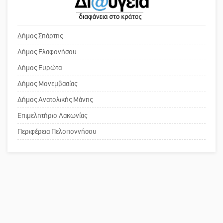
Το δικό σας σχόλιο: «Κύριε
πρωθυπουργέ, ντροπή»
Ένα «ταξίδι» τέχνης και χρωμάτων
Δήμος Σπάρτης
στη Νεάπολη
Δήμος Ελαφονήσου
Το δικό σας σχόλιο: Ανοιχτή
Δήμος Ευρώτα
επιστολή στον δήμαρχο Σπάρτης για
Δήμος Μονεμβασίας
τη λειτουργία του ΚΑΠΗ
Δήμος Ανατολικής Μάνης
Επιμελητήριο Λακωνίας
Το δικό σας σχόλιο: Παράδειγμα
κοινωνικής αναισθησίας
Περιφέρεια Πελοποννήσου
Πού βρίσκεται το ιστορικό κέντρο
της Σπάρτης;