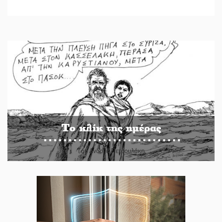
Το κλίκ της ημέρας
Του Ανδρέα Πετρουλάκη