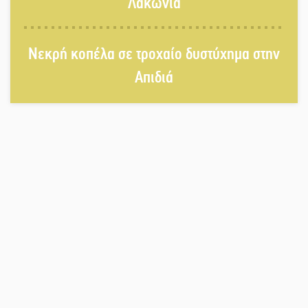
Λακωνία
Αποστολή εξετελέσθη στην Ταϊβάν:
Στη βάση τους τα παγκόσμια
Σπαρτιατόπουλα
Νεκρή κοπέλα σε τροχαίο δυστύχημα στην
Απιδιά
«Ρίζες και Ρεύματα» στο
Ξηροκάμπι με Ίκαρη και Ζερβάκη
Αμετάβλητος στο «τριάρι» ο
κίνδυνος φωτιάς σε όλη τη
Λακωνία
Εβδομάδα Ομογενών: Κερδισμένη
ουσία ή επικοινωνιακές
εντυπώσεις;
Ελεύθερος ο 55χρονος για την