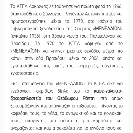
Το ΚΤΕΛ Λακωνίας λειτούργησε για πρώτη φορά το 1946,
όταν ιδρύθηκε ο Σύλλογος Πληγέντων Αυτοκινητιστών και
πρωτοστεγάσθηκε, μέχρι το 1970, στο ισόγειο του
εμβληματικού ξενοδοχείου της Σπάρτης «
ΜΕΝΕΛΑΪΟΝ
»
(εγκαίνια 1935), στη βόρεια γωνία του, Παλαιολόγου και
Βρασίδου. Το 1970 το ΚΤΕΛ «έφυγε» από το
«ΜΕΝΕΛΑΪΟΝ» και «πήγε» μερικές δεκάδες μέτρα πιο
κάτω, στην οδό Βρασίδου, μέχρι το 2006, οπότε και
εγκαταστάθηκε στις δικές του, σημερινές, σύγχρονες
εγκαταστάσεις.
Εκεί, στο ισόγειο του «ΜΕΝΕΛΑΪΟΝ» το ΚΤΕΛ είχε για
«γείτονες», ακριβώς δίπλα του το
καφε-γαλακτο-
ζαχαροπλαστείο του Θεόδωρου Ράπτη
, στο οποίο
ξεκουράζονταν και απάγκιαζαν οι ταξιδιώτες, πίνοντας το
καφεδάκι τους, το γάλα, το αναψυκτικό και το κονιακάκι
τους, τρώγοντας μια πάστα ή μια κομπόστα και
αγοράζοντας και καμιά σοκολάτα για τα εγγόνια τους και