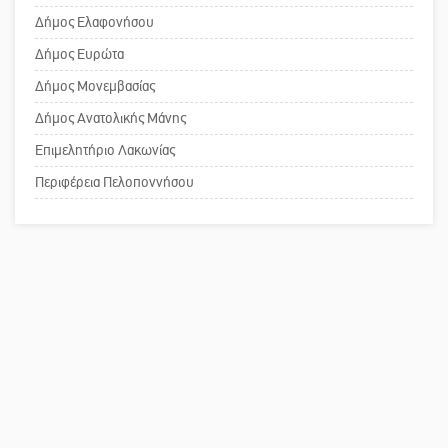
Δήμος Ελαφονήσου
Το δικό σας σχόλιο: Παράδειγμα
Δήμος Ευρώτα
κοινωνικής αναισθησίας
Δήμος Μονεμβασίας
Δήμος Ανατολικής Μάνης
Πού βρίσκεται το ιστορικό κέντρο
Επιμελητήριο Λακωνίας
της Σπάρτης;
Περιφέρεια Πελοποννήσου