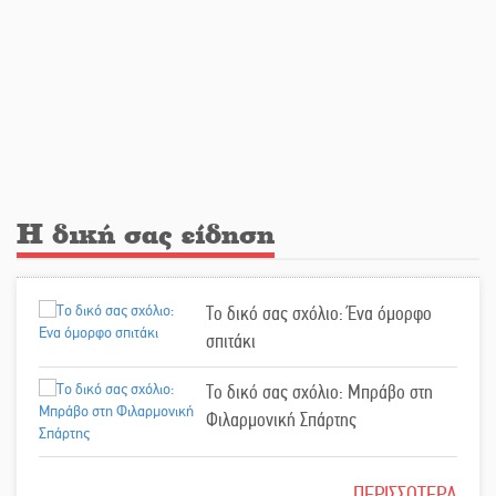
στη Λακωνία (ΣΥΝΕΧΗΣ ΑΝΑΝΕΩΣΗ)
Ποδοσφαιρικό αντάμωμα για τους
Κοκκινοραχίτες
Μάχης συνέχεια των 310 για τη
Λαϊκή Σπάρτης
Η δική σας είδηση
Στον τελικό του Πρωταθλήματος
Ελλάδας Beach Soccer ο Π.
Μαρτσούκος
Το δικό σας σχόλιο: Ένα όμορφο
σπιτάκι
Η Έρη Ρίτσου σχολιάζει τα…
Το δικό σας σχόλιο: Μπράβο στη
τραγελαφικά των «κληρονόμων»
Φιλαρμονική Σπάρτης
Ο Ήλιος αποκαλύπτει τα μυστικά
Το δικό σας σχόλιο: Σύντομη
ΠΕΡΙΣΣΟΤΕΡΑ