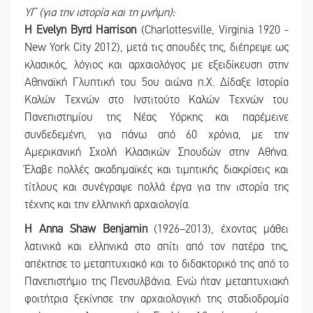
ΥΓ (για την ιστορία και τη μνήμη):
Η Evelyn Byrd Harrison
(Charlottesville, Virginia 1920 -
New York City 2012), μετά τις σπουδές της, διέπρεψε ως
κλασικός, λόγιος και αρχαιολόγος με εξειδίκευση στην
Αθηναϊκή Γλυπτική του 5ου αιώνα π.Χ. Δίδαξε Ιστορία
Καλών Τεχνών στο Ινστιτούτο Καλών Τεχνών του
Πανεπιστημίου της Νέας Υόρκης και παρέμεινε
συνδεδεμένη, για πάνω από 60 χρόνια, με την
Αμερικανική Σχολή Κλασικών Σπουδών στην Αθήνα.
Έλαβε πολλές ακαδημαϊκές και τιμητικής διακρίσεις και
τίτλους και συνέγραψε πολλά έργα για την ιστορία της
τέχνης και την ελληνική αρχαιολογία.
Η Anna Shaw Benjamin
(1926–2013), έχοντας μάθει
λατινικά και ελληνικά στο σπίτι από τον πατέρα της,
απέκτησε το μεταπτυχιακό και το διδακτορικό της από το
Πανεπιστήμιο της Πενσυλβάνια. Ενώ ήταν μεταπτυχιακή
φοιτήτρια ξεκίνησε την αρχαιολογική της σταδιοδρομία