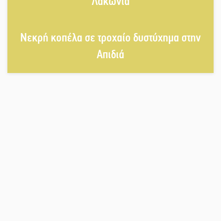
Λακωνία
Σπαρτιατόπουλα
Νεκρή κοπέλα σε τροχαίο δυστύχημα στην
«Ρίζες και Ρεύματα» στο
Ξηροκάμπι με Ίκαρη και Ζερβάκη
Απιδιά
Αμετάβλητος στο «τριάρι» ο
κίνδυνος φωτιάς σε όλη τη
Λακωνία
Εβδομάδα Ομογενών: Κερδισμένη
ουσία ή επικοινωνιακές
εντυπώσεις;
Ελεύθερος ο 55χρονος για την
υπόθεση του Μυστρά
Εκδηλώσεις-δράσεις-προθεσμίες