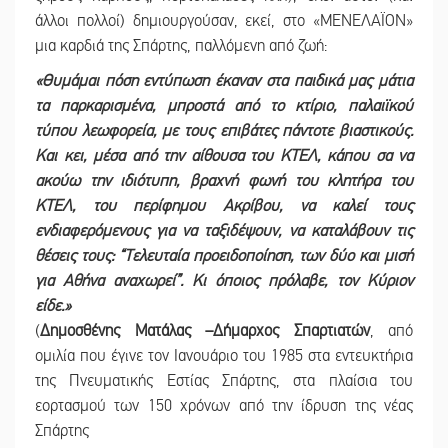
άλλοι πολλοί) δημιουργούσαν, εκεί, στο «ΜΕΝΕΛΑΪΟΝ»
μια καρδιά της Σπάρτης, παλλόμενη από ζωή:
«Θυμάμαι πόση εντύπωση έκαναν στα παιδικά μας μάτια
τα παρκαρισμένα, μπροστά από το κτίριο, παλαιϊκού
τύπου λεωφορεία, με τους επιβάτες πάντοτε βιαστικούς.
Και κει, μέσα από την αίθουσα του ΚΤΕΛ, κάπου σα να
ακούω την ιδιότυπη, βραχνή φωνή του κλητήρα του
ΚΤΕΛ, του περίφημου Ακρίβου, να καλεί τους
ενδιαφερόμενους για να ταξιδέψουν, να καταλάβουν τις
θέσεις τους: “Τελευταία προειδοποίηση, των δύο και μισή
για Αθήνα αναχωρεί”. Κι όποιος πρόλαβε, τον Κύριον
είδε.»
(
Δημοσθένης Ματάλας –Δήμαρχος Σπαρτιατών
, από
ομιλία που έγινε τον Ιανουάριο του 1985 στα εντευκτήρια
της Πνευματικής Εστίας Σπάρτης, στα πλαίσια του
εορτασμού των 150 χρόνων από την ίδρυση της νέας
Σπάρτης