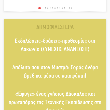
«Έφυγε» ένας γνήσιος Δάσκαλος
και πρωτοπόρος της Τεχνικής
Εκπαίδευσης στη Λακωνία
ΔΗΜΟΦΙΛΕΣΤΕΡΑ
«Κλειστά» ανοιχτά προαύλια στον
Εκδηλώσεις-δράσεις-προθεσμίες στη
Δ. Σπάρτης;
Λακωνία (ΣΥΝΕΧΗΣ ΑΝΑΝΕΩΣΗ)
Δεκαπενταύγουστος στην Πετρίνα:
Αντάμωμα με μουσική, χορό και
Απόλυτο σοκ στον Μυστρά: Σορός άνδρα
παράδοση
βρέθηκε μέσα σε καταψύκτη!
Σωτήρια επέμβαση για ναυτικό
ανοιχτά του Γυθείου
«Έφυγε» ένας γνήσιος Δάσκαλος και
πρωτοπόρος της Τεχνικής Εκπαίδευσης στη
Αποστολή εξετελέσθη στην Ταϊβάν:
Στη βάση τους τα παγκόσμια