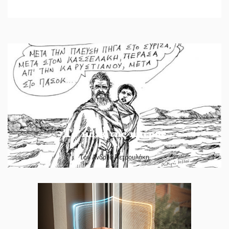
Το κλίκ της ημέρας
Του Ανδρέα Πετρουλάκη