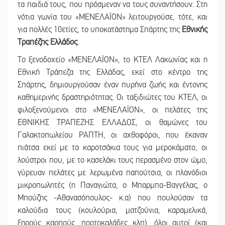
τα παιδιά τους, που πρόσμεναν να τους συναντήσουν. Στη
νότια γωνία του «ΜΕΝΕΛΑΪΟΝ» λειτουργούσε, τότε, και
για πολλές 10ετίες, το υποκατάστημα Σπάρτης της
Εθνικής
Τραπέζης Ελλάδος
.
Το ξενοδοχείο «ΜΕΝΕΛΑΪΟΝ», το ΚΤΕΛ Λακωνίας και η
Εθνική Τράπεζα της Ελλάδας, εκεί στο κέντρο της
Σπάρτης, δημιουργούσαν έναν πυρήνα ζωής και έντονης
καθημερινής δραστηριότητας. Οι ταξιδιώτες του ΚΤΕΛ, οι
φιλοξενούμενοι στο «ΜΕΝΕΛΑΪΟΝ», οι πελάτες της
ΕΘΝΙΚΗΣ ΤΡΑΠΕΖΗΣ ΕΛΛΑΔΟΣ, οι θαμώνες του
Γαλακτοπωλείου ΡΑΠΤΗ, οι αχθοφόροι, που έκαναν
πιάτσα εκεί με τα καροτσάκια τους για μεροκάματο, οι
λούστροι που, με το κασελάκι τους περασμένο στον ώμο,
γύρευαν πελάτες με λερωμένα παπούτσια, οι πλανόδιοι
μικροπωλητές (η Παναγιώτα, ο Μπαρμπα-Βαγγέλας, ο
Μπούζης -Αθανασόπουλος- κ.α) που πουλούσαν τα
καλούδια τους (κουλούρια, ματζούνια, καραμελικά,
ξηρούς καρπούς, πορτοκαλάδες κλπ), όλοι αυτοί (και