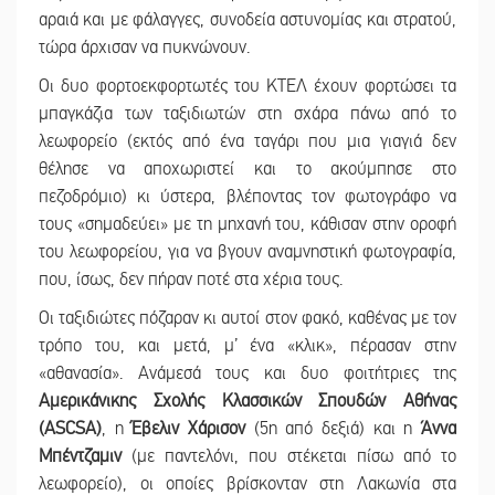
αραιά και με φάλαγγες, συνοδεία αστυνομίας και στρατού,
τώρα άρχισαν να πυκνώνουν.
Οι δυο φορτοεκφορτωτές του ΚΤΕΛ έχουν φορτώσει τα
μπαγκάζια των ταξιδιωτών στη σχάρα πάνω από το
λεωφορείο (εκτός από ένα ταγάρι που μια γιαγιά δεν
θέλησε να αποχωριστεί και το ακούμπησε στο
πεζοδρόμιο) κι ύστερα, βλέποντας τον φωτογράφο να
τους «σημαδεύει» με τη μηχανή του, κάθισαν στην οροφή
του λεωφορείου, για να βγουν αναμνηστική φωτογραφία,
που, ίσως, δεν πήραν ποτέ στα χέρια τους.
Οι ταξιδιώτες πόζαραν κι αυτοί στον φακό, καθένας με τον
τρόπο του, και μετά, μ’ ένα «κλικ», πέρασαν στην
«αθανασία». Ανάμεσά τους και δυο φοιτήτριες της
Αμερικάνικης Σχολής Κλασσικών Σπουδών Αθήνας
(ASCSA)
, η
Έβελιν Χάρισον
(5η από δεξιά) και η
Άννα
Μπέντζαμιν
(με παντελόνι, που στέκεται πίσω από το
λεωφορείο), οι οποίες βρίσκονταν στη Λακωνία στα