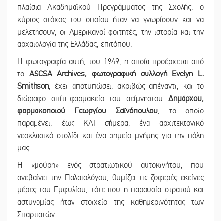
πλαίσια Ακαδημαϊκού Προγράμματος της Σχολής, ο
κύριος στόχος του οποίου ήταν να γνωρίσουν και να
μελετήσουν, οι Αμερικανοί φοιτητές, την ιστορία και την
αρχαιολογία της Ελλάδας, επιτόπου.
Η φωτογραφία αυτή, του 1949, η οποία προέρχεται από
το
ASCSA Archives, φωτογραφική συλλογή Evelyn L.
Smithson
, έχει αποτυπώσει, ακριβώς απέναντι, και το
διώροφο σπίτι-φαρμακείο του αείμνηστου
Δημάρχου,
φαρμακοποιού Γεωργίου Σαϊνόπουλου
, το οποίο
παραμένει, έως ΚΑΙ σήμερα, ένα αρχιτεκτονικό
νεοκλασικό στολίδι και ένα σημείο μνήμης για την πόλη
μας.
Η «μούρη» ενός στρατιωτικού αυτοκινήτου, που
ανεβαίνει την Παλαιολόγου, θυμίζει τις ζοφερές εκείνες
μέρες του Εμφυλίου, τότε που η παρουσία στρατού και
αστυνομίας ήταν στοιχείο της καθημερινότητας των
Σπαρτιατών.