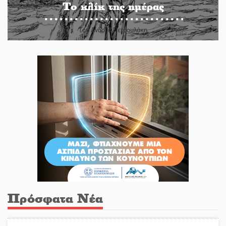
Το κλίκ της ημέρας
Του Ανδρέα Πετρουλάκη
Πρόσφατα Νέα