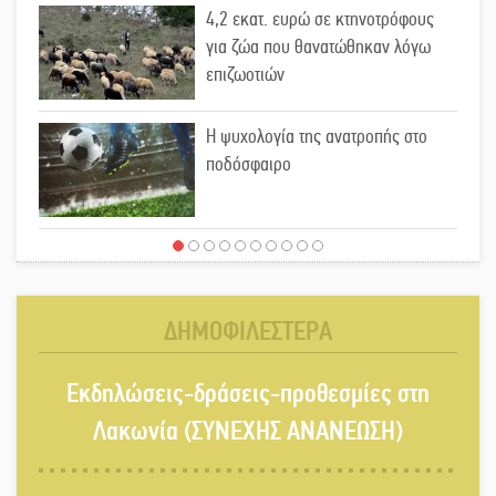
4,2 εκατ. ευρώ σε κτηνοτρόφους
για ζώα που θανατώθηκαν λόγω
επιζωοτιών
Η ψυχολογία της ανατροπής στο
ποδόσφαιρο
Ένα «ταξίδι» τέχνης και χρωμάτων
στη Νεάπολη
ΔΗΜΟΦΙΛΕΣΤΕΡΑ
Τα Λαγκάδια κρατούν ζωντανή την
Εκδηλώσεις-δράσεις-προθεσμίες στη
τέχνη της πέτρας
Λακωνία (ΣΥΝΕΧΗΣ ΑΝΑΝΕΩΣΗ)
Στους ρυθμούς της Ελεωνόρας