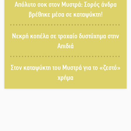
Απόλυτο σοκ στον Μυστρά: Σορός άνδρα
Ζουγανέλη το Σαϊνοπούλειο
βρέθηκε μέσα σε καταψύκτη!
Πλούσιο πολιτιστικό πρόγραμμα
Νεκρή κοπέλα σε τροχαίο δυστύχημα στην
δίνει «χρώμα» στον Αύγουστο του
Λαχίου
Απιδιά
Χασισοφυτεία στην Παλαιοπαναγιά
Στον καταψύκτη του Μυστρά για το «ζεστό»
ξεσκέπασε η Αστυνομία
χρήμα
Μπαρόκ μελωδίες κάτω από την
αυγουστιάτικη πανσέληνο της
Μονεμβασιάς
Διακοπή ρεύματος στο Έλος