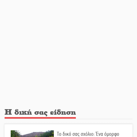
Στο Γύθειο η Άντζελα Γκερέκου
Νταλίκα έπεσε σε γκρεμό στον
Κλαδά: Νεκρός ο 48χρονος οδηγός
«Ανοιχτή Πόλη» απόψε η Σπάρτη
«ξεκλειδώνει» αγορά και
ψυχαγωγία
Η δική σας είδηση
«Θέρισε» η άσφαλτος και τον Ιούλιο
στην Πελοπόννησο
Το δικό σας σχόλιο: Ένα όμορφο