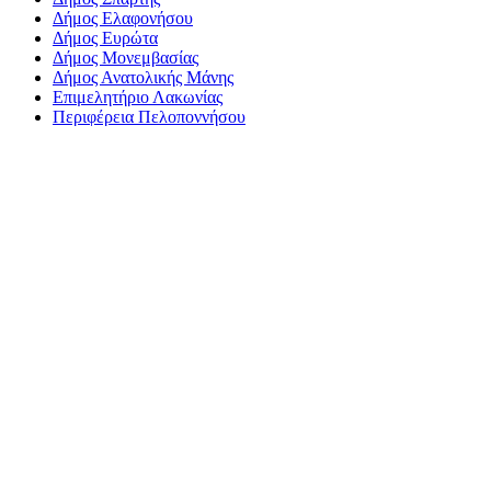
Δήμος Ελαφονήσου
Δήμος Ευρώτα
Δήμος Μονεμβασίας
Δήμος Ανατολικής Μάνης
Επιμελητήριο Λακωνίας
Περιφέρεια Πελοποννήσου