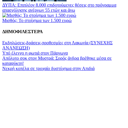
ΔΥΠΑ: Επιπλέον 8.000 επιδοτούμενες θέσεις στο πρόγραμμα
απασχόλησης ανέργων 55 ετών και άνω
Μισθός: Το στοίχημα των 1.500 ευρώ
ΔΗΜΟΦΙΛΕΣΤΕΡΑ
Εκδηλώσεις-δράσεις-προθεσμίες στη Λακωνία (ΣΥΝΕΧΗΣ
ΑΝΑΝΕΩΣΗ)
Υπό έλεγχο η φωτιά στον Πάρνωνα
Απόλυτο σοκ στον Μυστρά: Σορός άνδρα βρέθηκε μέσα σε
καταψύκτη!
Νεκρή κοπέλα σε τροχαίο δυστύχημα στην Απιδιά