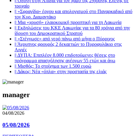
||
Οδύνη στην Απιδιά για τον χαμό της 29χρονης Ελένης σε
τροχαίο
||
«Σφραγίδα» έργου και απολογισμού στο Παναρκαδικό από
τον Κυρ. Διαμαντάκο
||
Μια «χρυσή» ελαιοκομική προοπτική για τη Λακωνία
||
Εκδηλώσεις του ΚΚΕ Λακωνίας για τα 80 χρόνια από την
ίδρυση του Δημοκρατικού Στρατού
||
«Στέγνωσε» από νερό πάνω από μήνα ο Πύρριχος
||
Άγρυπνος φρουρός 2 δεκαετιών το Πυροφυλάκιο στις
Αιγιές
||
ΔΥΠΑ: Επιπλέον 8.000 επιδοτούμενες θέσεις στο
πρόγραμμα απασχόλησης ανέργων 55 ετών και άνω
||
Μισθός: Το στοίχημα των 1.500 ευρώ
||
Δάκος: Νέα «όπλα» στην προστασία της ελιάς
manager
04/08/2026
05/08/2026