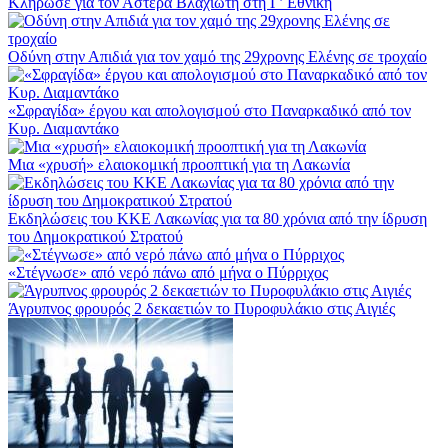
Κλήρωσε για τον Αστέρα Βλαχιώτη στη Γ’ Εθνική
Οδύνη στην Απιδιά για τον χαμό της 29χρονης Ελένης σε τροχαίο
«Σφραγίδα» έργου και απολογισμού στο Παναρκαδικό από τον
Κυρ. Διαμαντάκο
Μια «χρυσή» ελαιοκομική προοπτική για τη Λακωνία
Εκδηλώσεις του ΚΚΕ Λακωνίας για τα 80 χρόνια από την ίδρυση
του Δημοκρατικού Στρατού
«Στέγνωσε» από νερό πάνω από μήνα ο Πύρριχος
Άγρυπνος φρουρός 2 δεκαετιών το Πυροφυλάκιο στις Αιγιές