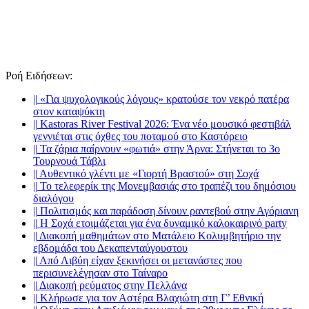
Ροή Ειδήσεων
:
||
«Για ψυχολογικούς λόγους» κρατούσε τον νεκρό πατέρα
στον καταψύκτη
||
Kastoras River Festival 2026: Ένα νέο μουσικό φεστιβάλ
γεννιέται στις όχθες του ποταμού στο Καστόρειο
||
Τα ζάρια παίρνουν «φωτιά» στην Άρνα: Στήνεται το 3ο
Τουρνουά Τάβλι
||
Αυθεντικό γλέντι με «Γιορτή Βραστού» στη Σοχά
||
Το τελεφερίκ της Μονεμβασιάς στο τραπέζι του δημόσιου
διαλόγου
||
Πολιτισμός και παράδοση δίνουν ραντεβού στην Αγόριανη
||
Η Σοχά ετοιμάζεται για ένα δυναμικό καλοκαιρινό party
||
Διακοπή μαθημάτων στο Ματάλειο Κολυμβητήριο την
εβδομάδα του Δεκαπενταύγουστου
||
Από Λιβύη είχαν ξεκινήσει οι μετανάστες που
περισυνελέγησαν στο Ταίναρο
||
Διακοπή ρεύματος στην Πελλάνα
||
Κλήρωσε για τον Αστέρα Βλαχιώτη στη Γ’ Εθνική