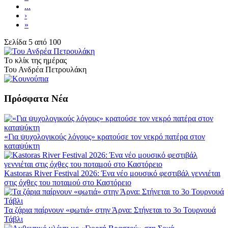
...
›
»
Σελίδα 5 από 100
Το κλίκ της ημέρας
Του Ανδρέα Πετρουλάκη
Πρόσφατα Νέα
«Για ψυχολογικούς λόγους» κρατούσε τον νεκρό πατέρα στον
καταψύκτη
Kastoras River Festival 2026: Ένα νέο μουσικό φεστιβάλ γεννιέται
στις όχθες του ποταμού στο Καστόρειο
Τα ζάρια παίρνουν «φωτιά» στην Άρνα: Στήνεται το 3ο Τουρνουά
Τάβλι