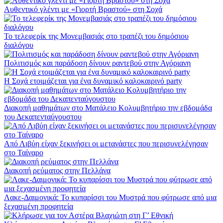
Αυθεντικό γλέντι με «Γιορτή Βραστού» στη Σοχά
Το τελεφερίκ της Μονεμβασιάς στο τραπέζι του δημόσιου
διαλόγου
Πολιτισμός και παράδοση δίνουν ραντεβού στην Αγόριανη
Η Σοχά ετοιμάζεται για ένα δυναμικό καλοκαιρινό party
Διακοπή μαθημάτων στο Ματάλειο Κολυμβητήριο την εβδομάδα
του Δεκαπενταύγουστου
Από Λιβύη είχαν ξεκινήσει οι μετανάστες που περισυνελέγησαν
στο Ταίναρο
Διακοπή ρεύματος στην Πελλάνα
Λακε-Δαιμονικά: Το κυπαρίσσι του Μυστρά που φύτρωσε από μια
ξεχασμένη προφητεία