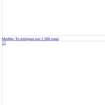
Μισθός: Το στοίχημα των 1.500 ευρώ