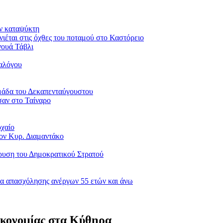
ον καταψύκτη
νιέται στις όχθες του ποταμού στο Καστόρειο
νουά Τάβλι
ιαλόγου
μάδα του Δεκαπενταύγουστου
σαν στο Ταίναρο
οχαίο
ον Κυρ. Διαμαντάκο
δρυση του Δημοκρατικού Στρατού
α απασχόλησης ανέργων 55 ετών και άνω
οικονομίας στα Κύθηρα