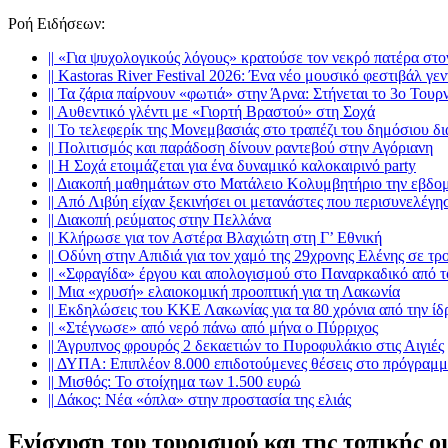
Ροή Ειδήσεων
:
||
«Για ψυχολογικούς λόγους» κρατούσε τον νεκρό πατέρα στ
||
Kastoras River Festival 2026: Ένα νέο μουσικό φεστιβάλ γεν
||
Τα ζάρια παίρνουν «φωτιά» στην Άρνα: Στήνεται το 3ο Τουρ
||
Αυθεντικό γλέντι με «Γιορτή Βραστού» στη Σοχά
||
Το τελεφερίκ της Μονεμβασιάς στο τραπέζι του δημόσιου δ
||
Πολιτισμός και παράδοση δίνουν ραντεβού στην Αγόριανη
||
Η Σοχά ετοιμάζεται για ένα δυναμικό καλοκαιρινό party
||
Διακοπή μαθημάτων στο Ματάλειο Κολυμβητήριο την εβδο
||
Από Λιβύη είχαν ξεκινήσει οι μετανάστες που περισυνελέγη
||
Διακοπή ρεύματος στην Πελλάνα
||
Κλήρωσε για τον Αστέρα Βλαχιώτη στη Γ’ Εθνική
||
Οδύνη στην Απιδιά για τον χαμό της 29χρονης Ελένης σε τρ
||
«Σφραγίδα» έργου και απολογισμού στο Παναρκαδικό από τ
||
Μια «χρυσή» ελαιοκομική προοπτική για τη Λακωνία
||
Εκδηλώσεις του ΚΚΕ Λακωνίας για τα 80 χρόνια από την ί
||
«Στέγνωσε» από νερό πάνω από μήνα ο Πύρριχος
||
Άγρυπνος φρουρός 2 δεκαετιών το Πυροφυλάκιο στις Αιγιές
||
ΔΥΠΑ: Επιπλέον 8.000 επιδοτούμενες θέσεις στο πρόγραμμ
||
Μισθός: Το στοίχημα των 1.500 ευρώ
||
Δάκος: Νέα «όπλα» στην προστασία της ελιάς
Ενίσχυση του τουρισμού και της τοπικής 