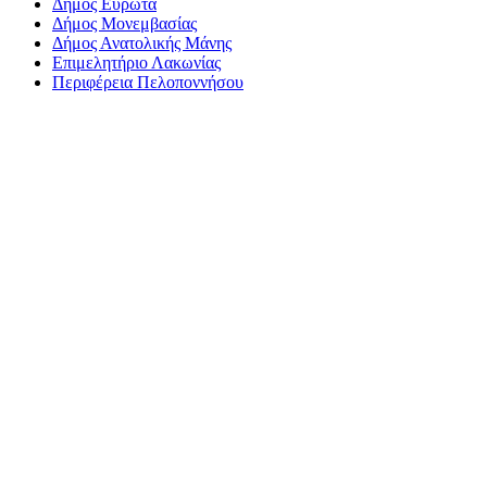
Δήμος Ευρώτα
Δήμος Μονεμβασίας
Δήμος Ανατολικής Μάνης
Επιμελητήριο Λακωνίας
Περιφέρεια Πελοποννήσου