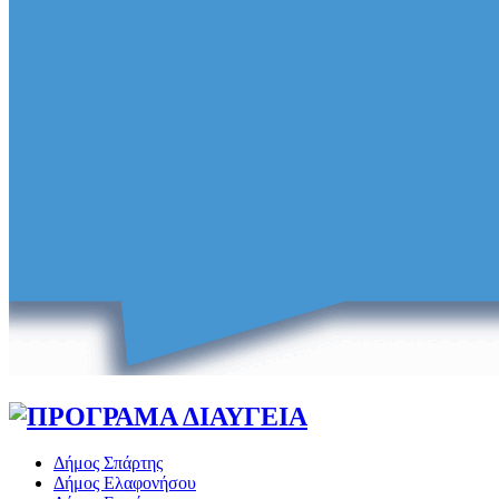
Δήμος Σπάρτης
Δήμος Ελαφονήσου