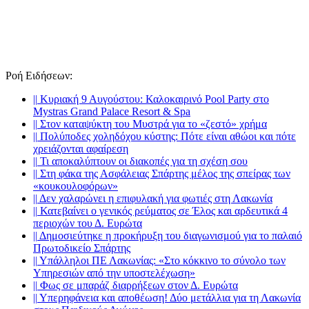
Ροή Ειδήσεων
:
||
Κυριακή 9 Αυγούστου: Καλοκαιρινό Pool Party στο
Mystras Grand Palace Resort & Spa
||
Στον καταψύκτη του Μυστρά για το «ζεστό» χρήμα
||
Πολύποδες χοληδόχου κύστης: Πότε είναι αθώοι και πότε
χρειάζονται αφαίρεση
||
Τι αποκαλύπτουν οι διακοπές για τη σχέση σου
||
Στη φάκα της Ασφάλειας Σπάρτης μέλος της σπείρας των
«κουκουλοφόρων»
||
Δεν χαλαρώνει η επιφυλακή για φωτιές στη Λακωνία
||
Κατεβαίνει ο γενικός ρεύματος σε Έλος και αρδευτικά 4
περιοχών του Δ. Ευρώτα
||
Δημοσιεύτηκε η προκήρυξη του διαγωνισμού για το παλαιό
Πρωτοδικείο Σπάρτης
||
Υπάλληλοι ΠΕ Λακωνίας: «Στο κόκκινο το σύνολο των
Υπηρεσιών από την υποστελέχωση»
||
Φως σε μπαράζ διαρρήξεων στον Δ. Ευρώτα
||
Υπερηφάνεια και αποθέωση! Δύο μετάλλια για τη Λακωνία