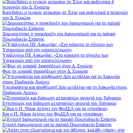
Κατεβαίνει ο γενικός ρεύματος σε Έλος και αρδευτικά 4 περιοχών
του Δ. Ευρώτα
Δημοσιεύτηκε η προκήρυξη του διαγωνισμού για το παλαιό
Πρωτοδικείο Σπάρτης
Υπάλληλοι ΠΕ Λακωνίας: «Στο κόκκινο το σύνολο των
Υπηρεσιών από την υποστελέχωση»
Φως σε μπαράζ διαρρήξεων στον Δ. Ευρώτα
Υπερηφάνεια και αποθέωση! Δύο μετάλλια για τη Λακωνία στους
Παιδικούς Αγώνες
Εντοπισμός και διάσωση μεταναστών ανοιχτά του Ταίναρου
Και ο Π. Νίκας δείχνει τον ΦοΔΣΑ για τα «σπιτάκια»
Εντολή διαγωνισμού για το παλαιό Πρωτοδικείο Σπάρτης