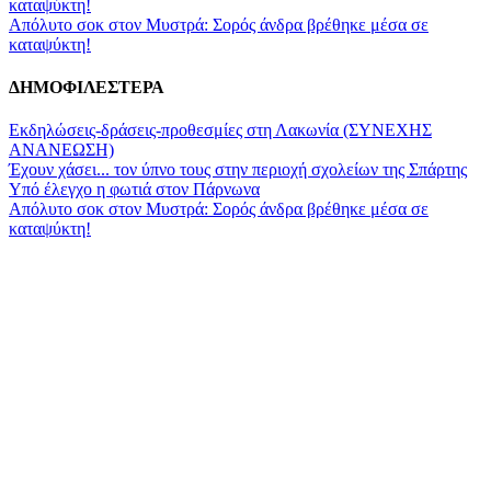
Απόλυτο σοκ στον Μυστρά: Σορός άνδρα βρέθηκε μέσα σε
καταψύκτη!
ΔΗΜΟΦΙΛΕΣΤΕΡΑ
Εκδηλώσεις-δράσεις-προθεσμίες στη Λακωνία (ΣΥΝΕΧΗΣ
ΑΝΑΝΕΩΣΗ)
Έχουν χάσει... τον ύπνο τους στην περιοχή σχολείων της Σπάρτης
Υπό έλεγχο η φωτιά στον Πάρνωνα
Απόλυτο σοκ στον Μυστρά: Σορός άνδρα βρέθηκε μέσα σε
καταψύκτη!