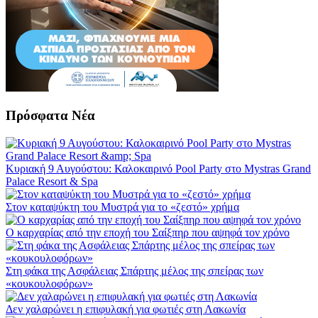
Πρόσφατα Νέα
Κυριακή 9 Αυγούστου: Καλοκαιρινό Pool Party στο Mystras Grand
Palace Resort & Spa
Στον καταψύκτη του Μυστρά για το «ζεστό» χρήμα
Ο καρχαρίας από την εποχή του Σαίξπηρ που αψηφά τον χρόνο
Στη φάκα της Ασφάλειας Σπάρτης μέλος της σπείρας των
«κουκουλοφόρων»
Δεν χαλαρώνει η επιφυλακή για φωτιές στη Λακωνία