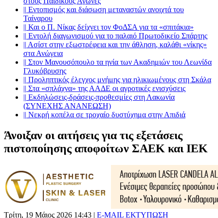
στους Παιδικούς Αγώνες
||
Εντοπισμός και διάσωση μεταναστών ανοιχτά του
Ταίναρου
||
Και ο Π. Νίκας δείχνει τον ΦοΔΣΑ για τα «σπιτάκια»
||
Εντολή διαγωνισμού για το παλαιό Πρωτοδικείο Σπάρτης
||
Ασίστ στην εξωστρέφεια και την άθληση, καλάθι «νίκης»
στα Ανώγεια
||
Στον Μανουσόπουλο τα ηνία των Ακαδημιών του Λεωνίδα
Γλυκόβρυσης
||
Προληπτικός έλεγχος μνήμης για ηλικιωμένους στη Σκάλα
||
Στα «σπλάχνα» της ΑΑΔΕ οι αγροτικές ενισχύσεις
||
Εκδηλώσεις-δράσεις-προθεσμίες στη Λακωνία
(ΣΥΝΕΧΗΣ ΑΝΑΝΕΩΣΗ)
||
Νεκρή κοπέλα σε τροχαίο δυστύχημα στην Απιδιά
Άνοιξαν οι αιτήσεις για τις εξετάσεις
πιστοποίησης αποφοίτων ΣΑΕΚ και ΙΕΚ
Τρίτη, 19 Μάιος 2026 14:43
|
E-MAIL
ΕΚΤΥΠΩΣΗ