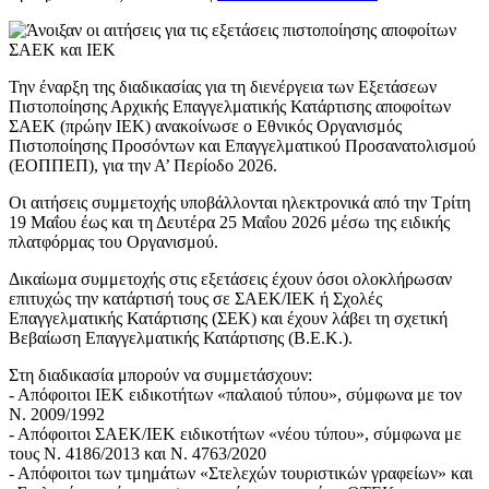
Την έναρξη της διαδικασίας για τη διενέργεια των Εξετάσεων
Πιστοποίησης Αρχικής Επαγγελματικής Κατάρτισης αποφοίτων
ΣΑΕΚ (πρώην ΙΕΚ) ανακοίνωσε ο Εθνικός Οργανισμός
Πιστοποίησης Προσόντων και Επαγγελματικού Προσανατολισμού
(ΕΟΠΠΕΠ), για την Α’ Περίοδο 2026.
Οι αιτήσεις συμμετοχής υποβάλλονται ηλεκτρονικά από την Τρίτη
19 Μαΐου έως και τη Δευτέρα 25 Μαΐου 2026 μέσω της ειδικής
πλατφόρμας του Οργανισμού.
Δικαίωμα συμμετοχής στις εξετάσεις έχουν όσοι ολοκλήρωσαν
επιτυχώς την κατάρτισή τους σε ΣΑΕΚ/ΙΕΚ ή Σχολές
Επαγγελματικής Κατάρτισης (ΣΕΚ) και έχουν λάβει τη σχετική
Βεβαίωση Επαγγελματικής Κατάρτισης (Β.Ε.Κ.).
Στη διαδικασία μπορούν να συμμετάσχουν:
- Απόφοιτοι ΙΕΚ ειδικοτήτων «παλαιού τύπου», σύμφωνα με τον
Ν. 2009/1992
- Απόφοιτοι ΣΑΕΚ/ΙΕΚ ειδικοτήτων «νέου τύπου», σύμφωνα με
τους Ν. 4186/2013 και Ν. 4763/2020
- Απόφοιτοι των τμημάτων «Στελεχών τουριστικών γραφείων» και