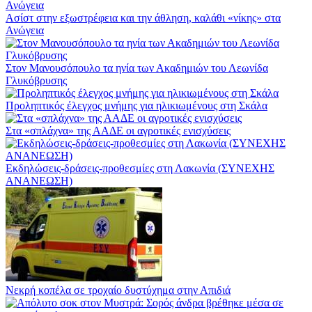
Ασίστ στην εξωστρέφεια και την άθληση, καλάθι «νίκης» στα
Ανώγεια
Στον Μανουσόπουλο τα ηνία των Ακαδημιών του Λεωνίδα
Γλυκόβρυσης
Προληπτικός έλεγχος μνήμης για ηλικιωμένους στη Σκάλα
Στα «σπλάχνα» της ΑΑΔΕ οι αγροτικές ενισχύσεις
Εκδηλώσεις-δράσεις-προθεσμίες στη Λακωνία (ΣΥΝΕΧΗΣ
ΑΝΑΝΕΩΣΗ)
Νεκρή κοπέλα σε τροχαίο δυστύχημα στην Απιδιά