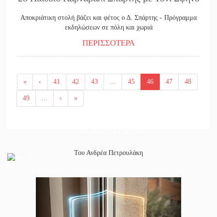
Αποκριάτικη στολή βάζει και φέτος ο Δ. Σπάρτης - Πρόγραμμα
εκδηλώσεων σε πόλη και χωριά
ΠΕΡΙΣΣΟΤΕΡΑ
«
‹
41
42
43
...
45
46
47
48
49
...
›
»
Το κλίκ της ημέρας
Του Ανδρέα Πετρουλάκη