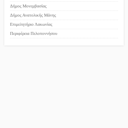
Δήμος Μονεμβασίας
επιστολή στον δήμαρχο
Σπάρτης για τη λειτουργία του
Δήμος Ανατολικής Μάνης
ΚΑΠΗ
Επιμελητήριο Λακωνίας
Περιφέρεια Πελοποννήσου
Το δικό σας σχόλιο:
Παράδειγμα κοινωνικής
αναισθησίας