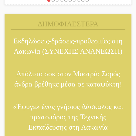
Έρχεται η 1η Γιορτή Μπύρας
στην Αγόριανη
ΔΗΜΟΦΙΛΕΣΤΕΡΑ
Παγιώνεται δημοσκοπικά ο…
δικομματισμός ΝΔ – ΕΛΑΣ
Εκδηλώσεις-δράσεις-προθεσμίες στη
Λακωνία (ΣΥΝΕΧΗΣ ΑΝΑΝΕΩΣΗ)
«Κεραυνοί» Μιχαλακάκου για
την ύδρευση στη Μάνη
Απόλυτο σοκ στον Μυστρά: Σορός
Παρουσιάστηκε το βιβλίο
άνδρα βρέθηκε μέσα σε καταψύκτη!
«Νεαπολίτικα
καρετομωράκια» στη Νεάπολη
«Έφυγε» ένας γνήσιος Δάσκαλος και
Στο κάδρο καταγγελιών
πρωτοπόρος της Τεχνικής
Τατούλη ο Σταύρος
Αργειτάκος
Εκπαίδευσης στη Λακωνία