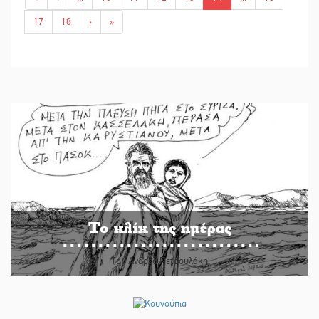
17
18
›
»
Το κλίκ της ημέρας
Του Ανδρέα Πετρουλάκη