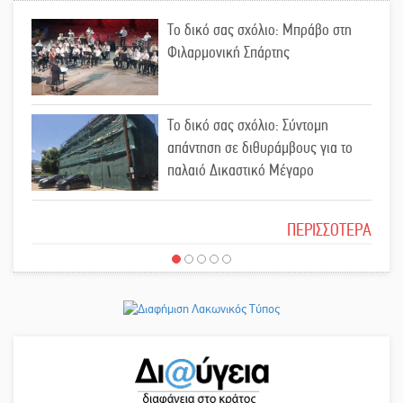
«Σφραγίδα» έργου και
Το δικό σας σχόλιο: Μπράβο στη
απολογισμού στο Παναρκαδικό από
Φιλαρμονική Σπάρτης
τον Κυρ. Διαμαντάκο
Μια «χρυσή» ελαιοκομική
Το δικό σας σχόλιο: Σύντομη
προοπτική για τη Λακωνία
απάντηση σε διθυράμβους για το
παλαιό Δικαστικό Μέγαρο
Εκδηλώσεις του ΚΚΕ Λακωνίας για
Το δικό σας σχόλιο: Ιερή απόφαση
τα 80 χρόνια από την ίδρυση του
ΠΕΡΙΣΣΟΤΕΡΑ
Δημοκρατικού Στρατού
«Στέγνωσε» από νερό πάνω από
Το δικό σας σχόλιο: Πώς να
μήνα ο Πύρριχος
εμπιστευθείς;
Άγρυπνος φρουρός 2 δεκαετιών το