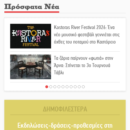
Πρόσφατα Νέα
Kastoras River Festival 2026: Ένα
νέο μουσικό φεστιβάλ γεννιέται στις
όχθες του ποταμού στο Καστόρειο
Τα ζάρια παίρνουν «φωτιά» στην
Άρνα: Στήνεται το 3ο Τουρνουά
Τάβλι
Αυθεντικό γλέντι με «Γιορτή
Βραστού» στη Σοχά
ΔΗΜΟΦΙΛΕΣΤΕΡΑ
Το τελεφερίκ της Μονεμβασιάς στο
Εκδηλώσεις-δράσεις-προθεσμίες στη
τραπέζι του δημόσιου διαλόγου