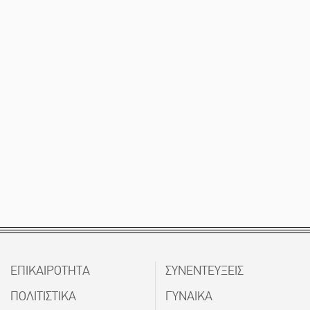
της Σπάρτης;
Το δικό σας σχόλιο: Ρύποι
ΕΠΙΚΑΙΡΟΤΗΤΑ
ΣΥΝΕΝΤΕΥΞΕΙΣ
ΠΟΛΙΤΙΣΤΙΚΑ
ΓΥΝΑΙΚΑ