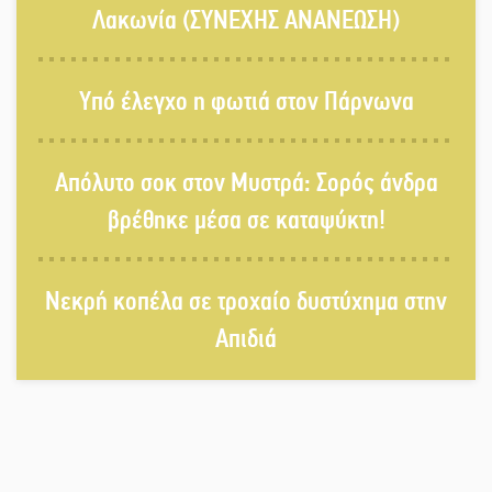
Λακωνία (ΣΥΝΕΧΗΣ ΑΝΑΝΕΩΣΗ)
Πολιτισμός και παράδοση δίνουν
Υπό έλεγχο η φωτιά στον Πάρνωνα
ραντεβού στην Αγόριανη
Απόλυτο σοκ στον Μυστρά: Σορός άνδρα
Η Σοχά ετοιμάζεται για ένα
βρέθηκε μέσα σε καταψύκτη!
δυναμικό καλοκαιρινό party
Νεκρή κοπέλα σε τροχαίο δυστύχημα στην
Διακοπή μαθημάτων στο Ματάλειο
Απιδιά
Κολυμβητήριο την εβδομάδα του
Δεκαπενταύγουστου
Από Λιβύη είχαν ξεκινήσει οι
μετανάστες που περισυνελέγησαν
στο Ταίναρο