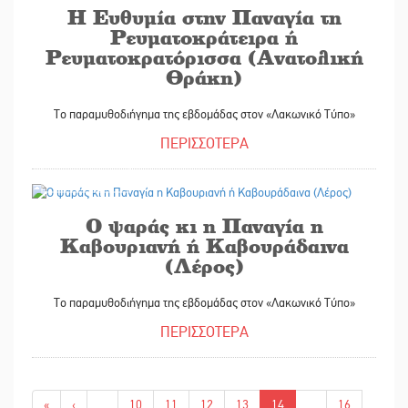
Η Ευθυμία στην Παναγία τη
Ρευματοκράτειρα ή
Ρευματοκρατόρισσα (Ανατολική
Θράκη)
Το παραμυθοδιήγημα της εβδομάδας στον «Λακωνικό Τύπο»
ΠΕΡΙΣΣΟΤΕΡΑ
28/01/2022
Ο ψαράς κι η Παναγία η
Καβουριανή ή Καβουράδαινα
(Λέρος)
Το παραμυθοδιήγημα της εβδομάδας στον «Λακωνικό Τύπο»
ΠΕΡΙΣΣΟΤΕΡΑ
«
‹
...
10
11
12
13
14
...
16