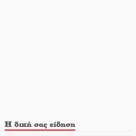
Διακοπή ρεύματος στην Πελλάνα
Λακε-Δαιμονικά: Το κυπαρίσσι του
Μυστρά που φύτρωσε από μια
ξεχασμένη προφητεία
Κλήρωσε για τον Αστέρα Βλαχιώτη
στη Γ’ Εθνική
Οδύνη στην Απιδιά για τον χαμό της
29χρονης Ελένης σε τροχαίο
Η δική σας είδηση